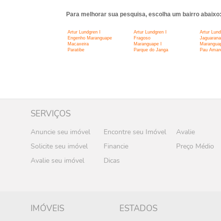
Para melhorar sua pesquisa, escolha um bairro abaixo
Artur Lundgren I
Artur Lundgren I
Artur Lund
Engenho Maranguape
Fragoso
Jaguarana
Macaxeira
Maranguape I
Maranguap
Paratibe
Parque do Janga
Pau Amare
SERVIÇOS
Anuncie seu imóvel
Encontre seu Imóvel
Avalie
Solicite seu imóvel
Financie
Preço Médio
Avalie seu imóvel
Dicas
IMÓVEIS
ESTADOS