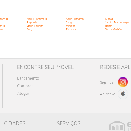
:
gren II
Artur Lundgren II
Artur Lundgren l
Aurora
Jaguaribe
Janga
Jardim Maranguape
e II
Maria Farinha
Mirueira
Nobre
lo
Poty
Tabajara
Torres Galvão
ENCONTRE SEU IMÓVEL
REDES E APL
Lançamento
Siga-nos
Comprar
Alugar
Aplicativo
CIDADES
SERVIÇOS