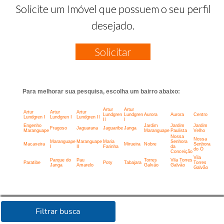
Solicite um Imóvel que possuem o seu perfil
desejado.
Solicitar
Para melhorar sua pesquisa, escolha um bairro abaixo:
Artur
Artur
Artur
Artur
Artur
Lundgren
Lundgren
Aurora
Aurora
Centro
Lundgren I
Lundgren I
Lundgren II
II
l
Engenho
Jardim
Jardim
Jardim
Fragoso
Jaguarana
Jaguaribe
Janga
Maranguape
Maranguape
Paulista
Velho
Nossa
Nossa
Maranguape
Maranguape
Maria
Senhora
Macaxeira
Mirueira
Nobre
Senhora
I
II
Farinha
da
do Ó
Conceição
Vila
Parque do
Pau
Torres
Vila Torres
Paratibe
Poty
Tabajara
Torres
Janga
Amarelo
Galvão
Galvão
Galvão
Filtrar busca