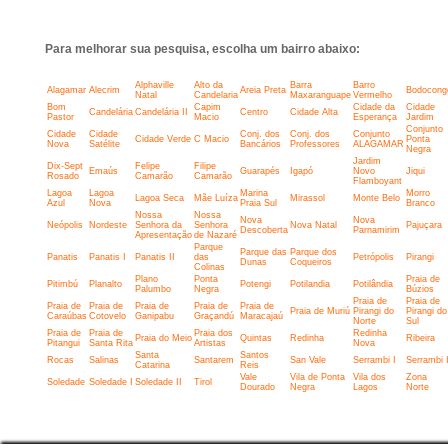
Para melhorar sua pesquisa, escolha um bairro abaixo:
Alphaville
Alto da
Barra
Barro
Alagamar
Alecrim
Areia Preta
Bodocong
Natal
Candelaria
Maxaranguape
Vermelho
Bom
Capim
Cidade da
Cidade
Candelária
Candelária II
Centro
Cidade Alta
Pastor
Macio
Esperança
Jardim
Conjunto
Cidade
Cidade
Conj. dos
Conj. dos
Conjunto
Cidade Verde
C Macio
Ponta
Nova
Satélite
Bancários
Professores
ALAGAMAR
Negra
Jardim
Dix-Sept
Felipe
Filipe
Emaús
Guarapés
Igapó
Novo
Jiqui
Rosado
Camarão
Camarão
Flamboyant
Lagoa
Lagoa
Marina
Morro
Lagoa Seca
Mãe Luíza
Mirassol
Monte Belo
Azul
Nova
Praia Sul
Branco
Nossa
Nossa
Nova
Nova
Neópolis
Nordeste
Senhora da
Senhora
Nova Natal
Pajuçara
Descoberta
Parnamirim
Apresentação
de Nazaré
Parque
Parque das
Parque dos
Panatis
Panatis I
Panatis II
das
Petrópolis
Pirangi
Dunas
Coqueiros
Colinas
Plano
Ponta
Praia de
Pitimbú
Planalto
Potengi
Potilandia
Potilândia
Palumbo
Negra
Búzios
Praia de
Praia de
Praia de
Praia de
Praia de
Praia de
Praia de
Praia de Muriú
Pirangi do
Pirangi do
Caraúbas
Cotovelo
Ganipabu
Graçandú
Maracajaú
Norte
Sul
Praia de
Praia de
Praia dos
Redinha
Praia do Meio
Quintas
Redinha
Ribeira
Pitangui
Santa Rita
Artistas
Nova
Santa
Santos
Rocas
Salinas
Santarem
San Vale
Serrambi I
Serrambi I
Catarina
Reis
Vale
Vila de Ponta
Vila dos
Zona
Soledade
Soledade I
Soledade II
Tirol
Dourado
Negra
Lagos
Norte