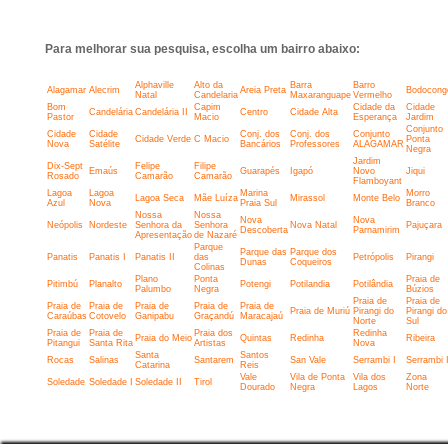
Para melhorar sua pesquisa, escolha um bairro abaixo:
Alphaville
Alto da
Barra
Barro
Alagamar
Alecrim
Areia Preta
Bodocong
Natal
Candelaria
Maxaranguape
Vermelho
Bom
Capim
Cidade da
Cidade
Candelária
Candelária II
Centro
Cidade Alta
Pastor
Macio
Esperança
Jardim
Conjunto
Cidade
Cidade
Conj. dos
Conj. dos
Conjunto
Cidade Verde
C Macio
Ponta
Nova
Satélite
Bancários
Professores
ALAGAMAR
Negra
Jardim
Dix-Sept
Felipe
Filipe
Emaús
Guarapés
Igapó
Novo
Jiqui
Rosado
Camarão
Camarão
Flamboyant
Lagoa
Lagoa
Marina
Morro
Lagoa Seca
Mãe Luíza
Mirassol
Monte Belo
Azul
Nova
Praia Sul
Branco
Nossa
Nossa
Nova
Nova
Neópolis
Nordeste
Senhora da
Senhora
Nova Natal
Pajuçara
Descoberta
Parnamirim
Apresentação
de Nazaré
Parque
Parque das
Parque dos
Panatis
Panatis I
Panatis II
das
Petrópolis
Pirangi
Dunas
Coqueiros
Colinas
Plano
Ponta
Praia de
Pitimbú
Planalto
Potengi
Potilandia
Potilândia
Palumbo
Negra
Búzios
Praia de
Praia de
Praia de
Praia de
Praia de
Praia de
Praia de
Praia de Muriú
Pirangi do
Pirangi do
Caraúbas
Cotovelo
Ganipabu
Graçandú
Maracajaú
Norte
Sul
Praia de
Praia de
Praia dos
Redinha
Praia do Meio
Quintas
Redinha
Ribeira
Pitangui
Santa Rita
Artistas
Nova
Santa
Santos
Rocas
Salinas
Santarem
San Vale
Serrambi I
Serrambi I
Catarina
Reis
Vale
Vila de Ponta
Vila dos
Zona
Soledade
Soledade I
Soledade II
Tirol
Dourado
Negra
Lagos
Norte