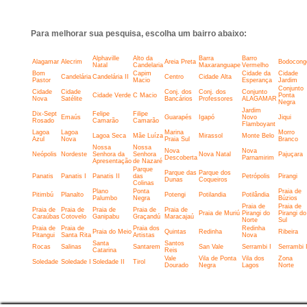
Para melhorar sua pesquisa, escolha um bairro abaixo:
Alphaville
Alto da
Barra
Barro
Alagamar
Alecrim
Areia Preta
Bodocong
Natal
Candelaria
Maxaranguape
Vermelho
Bom
Capim
Cidade da
Cidade
Candelária
Candelária II
Centro
Cidade Alta
Pastor
Macio
Esperança
Jardim
Conjunto
Cidade
Cidade
Conj. dos
Conj. dos
Conjunto
Cidade Verde
C Macio
Ponta
Nova
Satélite
Bancários
Professores
ALAGAMAR
Negra
Jardim
Dix-Sept
Felipe
Filipe
Emaús
Guarapés
Igapó
Novo
Jiqui
Rosado
Camarão
Camarão
Flamboyant
Lagoa
Lagoa
Marina
Morro
Lagoa Seca
Mãe Luíza
Mirassol
Monte Belo
Azul
Nova
Praia Sul
Branco
Nossa
Nossa
Nova
Nova
Neópolis
Nordeste
Senhora da
Senhora
Nova Natal
Pajuçara
Descoberta
Parnamirim
Apresentação
de Nazaré
Parque
Parque das
Parque dos
Panatis
Panatis I
Panatis II
das
Petrópolis
Pirangi
Dunas
Coqueiros
Colinas
Plano
Ponta
Praia de
Pitimbú
Planalto
Potengi
Potilandia
Potilândia
Palumbo
Negra
Búzios
Praia de
Praia de
Praia de
Praia de
Praia de
Praia de
Praia de
Praia de Muriú
Pirangi do
Pirangi do
Caraúbas
Cotovelo
Ganipabu
Graçandú
Maracajaú
Norte
Sul
Praia de
Praia de
Praia dos
Redinha
Praia do Meio
Quintas
Redinha
Ribeira
Pitangui
Santa Rita
Artistas
Nova
Santa
Santos
Rocas
Salinas
Santarem
San Vale
Serrambi I
Serrambi I
Catarina
Reis
Vale
Vila de Ponta
Vila dos
Zona
Soledade
Soledade I
Soledade II
Tirol
Dourado
Negra
Lagos
Norte