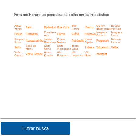
Para melhorar sua pesquisa, escolha um bairro abaixo:
Água
Bom
Centro
Escola
Asilo
Badenfurt
Boa Vista
Centro
Verde
Retiro
(Blumenau)
Agrícola
Fortaleza
Itoupava
Itoupava
Fidélis
Fortaleza
Garcia
Glória
Itoupava
Alta
Central
Norte
Itoupava
Jardim
Passo
Ponta
Ribeirão
Itoupavazinha
Petrópolis
Progresso
Seca
Blumenau
Manso
Aguda
Fresco
Salto do
Salto
Salto
Testo
Salto
Tribess
Valparaíso
Velha
Norte
Norte
Weissbach
Salto
Velha
Victor
Vila
Vila
Vila
Velha Grande
Vorstadt
Central
Konder
Formosa
Itoupava
Nova
Filtrar busca