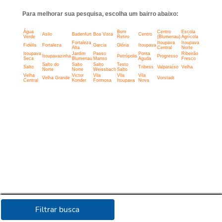
Para melhorar sua pesquisa, escolha um bairro abaixo:
Água
Bom
Centro
Escola
Asilo
Badenfurt
Boa Vista
Centro
Verde
Retiro
(Blumenau)
Agrícola
Fortaleza
Itoupava
Itoupava
Fidélis
Fortaleza
Garcia
Glória
Itoupava
Alta
Central
Norte
Itoupava
Jardim
Passo
Ponta
Ribeirão
Itoupavazinha
Petrópolis
Progresso
Seca
Blumenau
Manso
Aguda
Fresco
Salto do
Salto
Salto
Testo
Salto
Tribess
Valparaíso
Velha
Norte
Norte
Weissbach
Salto
Velha
Victor
Vila
Vila
Vila
Velha Grande
Vorstadt
Central
Konder
Formosa
Itoupava
Nova
Filtrar busca