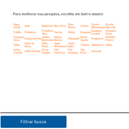
Para melhorar sua pesquisa, escolha um bairro abaixo:
Água
Bom
Centro
Escola
Asilo
Badenfurt
Boa Vista
Centro
Verde
Retiro
(Blumenau)
Agrícola
Fortaleza
Itoupava
Itoupava
Fidélis
Fortaleza
Garcia
Glória
Itoupava
Alta
Central
Norte
Itoupava
Jardim
Passo
Ponta
Ribeirão
Itoupavazinha
Petrópolis
Progresso
Seca
Blumenau
Manso
Aguda
Fresco
Salto do
Salto
Salto
Testo
Salto
Tribess
Valparaíso
Velha
Norte
Norte
Weissbach
Salto
Velha
Victor
Vila
Vila
Vila
Velha Grande
Vorstadt
Central
Konder
Formosa
Itoupava
Nova
Filtrar busca