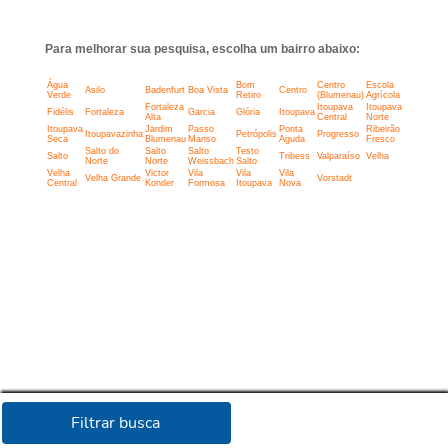
Para melhorar sua pesquisa, escolha um bairro abaixo:
Água
Bom
Centro
Escola
Asilo
Badenfurt
Boa Vista
Centro
Verde
Retiro
(Blumenau)
Agrícola
Fortaleza
Itoupava
Itoupava
Fidélis
Fortaleza
Garcia
Glória
Itoupava
Alta
Central
Norte
Itoupava
Jardim
Passo
Ponta
Ribeirão
Itoupavazinha
Petrópolis
Progresso
Seca
Blumenau
Manso
Aguda
Fresco
Salto do
Salto
Salto
Testo
Salto
Tribess
Valparaíso
Velha
Norte
Norte
Weissbach
Salto
Velha
Victor
Vila
Vila
Vila
Velha Grande
Vorstadt
Central
Konder
Formosa
Itoupava
Nova
Filtrar busca