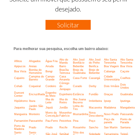
desejado.
Solicitar
Para melhorar sua pesquisa, escolha um bairro abaixo:
Alto do
Alto José
Alto José
Alto Santa
Alto Santa
Aflitos
Afogados
Água Fria
Mandu
Bonifácio
do Pinho
Teresinha
Terezinha
Apipucos
Areias
Arruda
Barro
Beberibe
Benfica
Boa Viagem
Boa Vista
Bomba do
Brasília
Brejo da
Brejo de
Boa Vista
Bongi
Cabanga
Caçote
Hemetério
Teimosa
Guabiraba
Beberibe
Campina do
Campo
Casa
Cidade
Cajueiro
Casa Forte
Caxangá
Coelhos
Barreto
Grande
Amarela
Universitária
Córrego
Dois
Cohab
Coqueiral
Cordeiro
do
Curado
Derby
Dois Irmãos
Unidos
Jenipapo
Dumont
Engenho
Encruzilhada
Espinheiro
Estância
Fundão
Graças
Guabiraba
Center
do Meio
Ilha do
Ilha do
Ilha Joana
Hipódromo
Ibura
Imbiribeira
Ipsep
Iputinga
Leite
Retiro
Bezerra
Jardim São
Linha do
Jaqueira
Jiquiá
Jordão
Macaxeira
Madalena
Mangabeira
Paulo
Tiro
Morro da
Mosenhor
Nova
Mangueira
Monteiro
Mustardinha
Novo Prado
Paissandu
Conceição
Fabrício
Descoberta
Poço da
Ponto de
Parnamirim
Passarinho
Pau-Ferro
Peixinhos
Pina
Poço
panela
Parada
Porto da
Prado
Prado
Recife
Rosarinho
Sancho
San Martin
Santana
Madeira
Santo
Santo
Sítio dos
São José
Setúbal
Soledade
Tamarineira
Tejipió