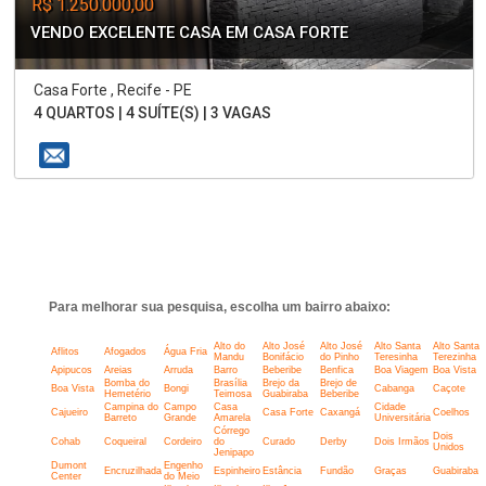
R$ 1.250.000,00
VENDO EXCELENTE CASA EM CASA FORTE
Casa Forte , Recife - PE
4 QUARTOS | 4 SUÍTE(S) | 3 VAGAS
Para melhorar sua pesquisa, escolha um bairro abaixo:
Alto do
Alto José
Alto José
Alto Santa
Alto Santa
Aflitos
Afogados
Água Fria
Mandu
Bonifácio
do Pinho
Teresinha
Terezinha
Apipucos
Areias
Arruda
Barro
Beberibe
Benfica
Boa Viagem
Boa Vista
Bomba do
Brasília
Brejo da
Brejo de
Boa Vista
Bongi
Cabanga
Caçote
Hemetério
Teimosa
Guabiraba
Beberibe
Campina do
Campo
Casa
Cidade
Cajueiro
Casa Forte
Caxangá
Coelhos
Barreto
Grande
Amarela
Universitária
Córrego
Dois
Cohab
Coqueiral
Cordeiro
do
Curado
Derby
Dois Irmãos
Unidos
Jenipapo
Dumont
Engenho
Encruzilhada
Espinheiro
Estância
Fundão
Graças
Guabiraba
Center
do Meio