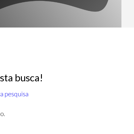
sta busca!
ra pesquisa
o.