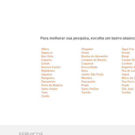
Para melhorar sua pesquisa, escolha um bairro abaixo
Aflitos
Afogados
Água Fria
Apipucos
Areias
Arruda
Boa Vista
Bomba do Hemetério
Bongi
Cajueiro
Campina do Barreto
Campo Gr
Cohab
Coqueiral
Cordeiro
Dumont Center
Encruzilhada
Engenho d
Hipódromo
Ibura
Ilha do Lei
Jaqueira
Jardim São Paulo
Jiquiá
Mangueira
Monteiro
Morro da 
Parnamirim
Passarinho
Pau-Ferro
Porto da Madeira
Prado
Prado
Santo Amaro
Santo Antônio
São José
Torre
Torreão
Torrões
Zumbi
SERVIÇOS