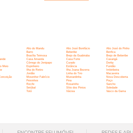
:
Alto do Mandu
Alto José Bonifácio
Alto José do Pinho
Barro
Beberibe
Benfica
Brasília Teimosa
Brejo da Guabiraba
Brejo de Beberibe
ande
Casa Amarela
Casa Forte
Caxangá
Córrego do Jenipapo
Curado
Derby
o Meio
Espinheiro
Estância
Fundão
te
Ilha do Retiro
Ilha Joana Bezerra
Imbiribeira
Jordão
Linha do Tiro
Macaxeira
Conceição
Mosenhor Fabrício
Mustardinha
Nova Descoberta
Peixinhos
Pina
Poço
Recife
Rosarinho
Sancho
Setúbal
Sítio dos Pintos
Soledade
Totó
Várzea
Vasco da Gama
ENCONTRE SEU IMÓVEL
REDES E APL