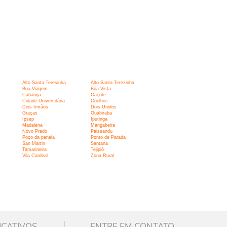
Alto Santa Teresinha
Alto Santa Terezinha
Boa Viagem
Boa Vista
Cabanga
Caçote
Cidade Universitária
Coelhos
Dois Irmãos
Dois Unidos
Graças
Guabiraba
Ipsep
Iputinga
Madalena
Mangabeira
Novo Prado
Paissandu
Poço da panela
Ponto de Parada
San Martin
Santana
Tamarineira
Tejipió
Vila Cardeal
Zona Rural
ICATIVOS
ENTRE EM CONTATO