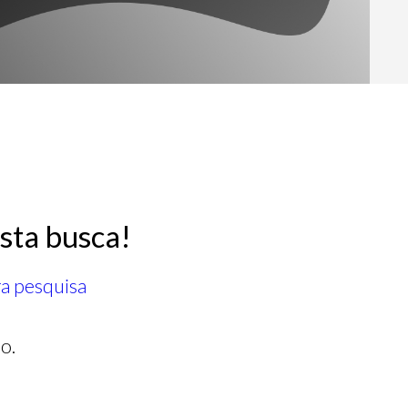
sta busca!
ra pesquisa
o.