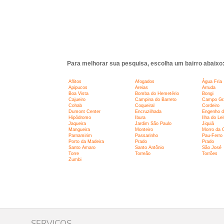
Para melhorar sua pesquisa, escolha um bairro abaixo
Aflitos
Afogados
Água Fria
Apipucos
Areias
Arruda
Boa Vista
Bomba do Hemetério
Bongi
Cajueiro
Campina do Barreto
Campo Gr
Cohab
Coqueiral
Cordeiro
Dumont Center
Encruzilhada
Engenho d
Hipódromo
Ibura
Ilha do Lei
Jaqueira
Jardim São Paulo
Jiquiá
Mangueira
Monteiro
Morro da 
Parnamirim
Passarinho
Pau-Ferro
Porto da Madeira
Prado
Prado
Santo Amaro
Santo Antônio
São José
Torre
Torreão
Torrões
Zumbi
SERVIÇOS