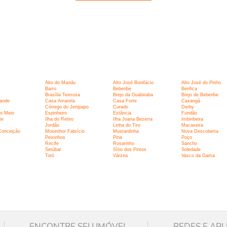
:
Alto do Mandu
Alto José Bonifácio
Alto José do Pinho
Barro
Beberibe
Benfica
Brasília Teimosa
Brejo da Guabiraba
Brejo de Beberibe
ande
Casa Amarela
Casa Forte
Caxangá
Córrego do Jenipapo
Curado
Derby
o Meio
Espinheiro
Estância
Fundão
te
Ilha do Retiro
Ilha Joana Bezerra
Imbiribeira
Jordão
Linha do Tiro
Macaxeira
Conceição
Mosenhor Fabrício
Mustardinha
Nova Descoberta
Peixinhos
Pina
Poço
Recife
Rosarinho
Sancho
Setúbal
Sítio dos Pintos
Soledade
Totó
Várzea
Vasco da Gama
ENCONTRE SEU IMÓVEL
REDES E APL