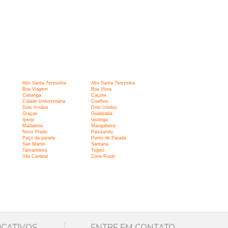
Alto Santa Teresinha
Alto Santa Terezinha
Boa Viagem
Boa Vista
Cabanga
Caçote
Cidade Universitária
Coelhos
Dois Irmãos
Dois Unidos
Graças
Guabiraba
Ipsep
Iputinga
Madalena
Mangabeira
Novo Prado
Paissandu
Poço da panela
Ponto de Parada
San Martin
Santana
Tamarineira
Tejipió
Vila Cardeal
Zona Rural
ICATIVOS
ENTRE EM CONTATO