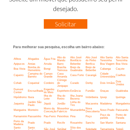
desejado.
Solicitar
Para melhorar sua pesquisa, escolha um bairro abaixo:
Alto do
Alto José
Alto José
Alto Santa
Alto Santa
Aflitos
Afogados
Água Fria
Mandu
Bonifácio
do Pinho
Teresinha
Terezinha
Apipucos
Areias
Arruda
Barro
Beberibe
Benfica
Boa Viagem
Boa Vista
Bomba do
Brasília
Brejo da
Brejo de
Boa Vista
Bongi
Cabanga
Caçote
Hemetério
Teimosa
Guabiraba
Beberibe
Campina do
Campo
Casa
Cidade
Cajueiro
Casa Forte
Caxangá
Coelhos
Barreto
Grande
Amarela
Universitária
Córrego
Dois
Cohab
Coqueiral
Cordeiro
do
Curado
Derby
Dois Irmãos
Unidos
Jenipapo
Dumont
Engenho
Encruzilhada
Espinheiro
Estância
Fundão
Graças
Guabiraba
Center
do Meio
Ilha do
Ilha do
Ilha Joana
Hipódromo
Ibura
Imbiribeira
Ipsep
Iputinga
Leite
Retiro
Bezerra
Jardim São
Linha do
Jaqueira
Jiquiá
Jordão
Macaxeira
Madalena
Mangabeira
Paulo
Tiro
Morro da
Mosenhor
Nova
Mangueira
Monteiro
Mustardinha
Novo Prado
Paissandu
Conceição
Fabrício
Descoberta
Poço da
Ponto de
Parnamirim
Passarinho
Pau-Ferro
Peixinhos
Pina
Poço
panela
Parada
Porto da
Prado
Prado
Recife
Rosarinho
Sancho
San Martin
Santana
Madeira
Santo
Santo
Sítio dos
São José
Setúbal
Soledade
Tamarineira
Tejipió