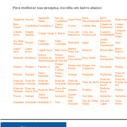
Para melhorar sua pesquisa, escolha um bairro abaixo:
Alphaville
Alto da
Barra
Barro
Alagamar
Alecrim
Areia Preta
Bodocong
Natal
Candelaria
Maxaranguape
Vermelho
Bom
Capim
Cidade da
Cidade
Candelária
Candelária II
Centro
Cidade Alta
Pastor
Macio
Esperança
Jardim
Conjunto
Cidade
Cidade
Conj. dos
Conj. dos
Conjunto
Cidade Verde
C Macio
Ponta
Nova
Satélite
Bancários
Professores
ALAGAMAR
Negra
Jardim
Dix-Sept
Felipe
Filipe
Emaús
Guarapés
Igapó
Novo
Jiqui
Rosado
Camarão
Camarão
Flamboyant
Lagoa
Lagoa
Marina
Morro
Lagoa Seca
Mãe Luíza
Mirassol
Monte Belo
Azul
Nova
Praia Sul
Branco
Nossa
Nossa
Nova
Nova
Neópolis
Nordeste
Senhora da
Senhora
Nova Natal
Pajuçara
Descoberta
Parnamirim
Apresentação
de Nazaré
Parque
Parque das
Parque dos
Panatis
Panatis I
Panatis II
das
Petrópolis
Pirangi
Dunas
Coqueiros
Colinas
Plano
Ponta
Praia de
Pitimbú
Planalto
Potengi
Potilandia
Potilândia
Palumbo
Negra
Búzios
Praia de
Praia de
Praia de
Praia de
Praia de
Praia de
Praia de
Praia de Muriú
Pirangi do
Pirangi do
Caraúbas
Cotovelo
Ganipabu
Graçandú
Maracajaú
Norte
Sul
Praia de
Praia de
Praia dos
Redinha
Praia do Meio
Quintas
Redinha
Ribeira
Pitangui
Santa Rita
Artistas
Nova
Santa
Santos
Rocas
Salinas
Santarem
San Vale
Serrambi I
Serrambi I
Catarina
Reis
Vale
Vila de Ponta
Vila dos
Zona
Soledade
Soledade I
Soledade II
Tirol
Dourado
Negra
Lagos
Norte