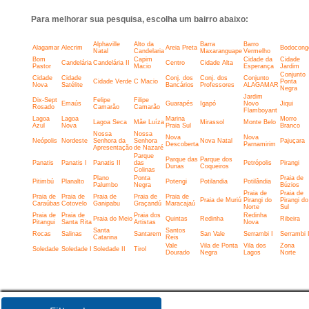
Para melhorar sua pesquisa, escolha um bairro abaixo:
Alphaville
Alto da
Barra
Barro
Alagamar
Alecrim
Areia Preta
Bodocong
Natal
Candelaria
Maxaranguape
Vermelho
Bom
Capim
Cidade da
Cidade
Candelária
Candelária II
Centro
Cidade Alta
Pastor
Macio
Esperança
Jardim
Conjunto
Cidade
Cidade
Conj. dos
Conj. dos
Conjunto
Cidade Verde
C Macio
Ponta
Nova
Satélite
Bancários
Professores
ALAGAMAR
Negra
Jardim
Dix-Sept
Felipe
Filipe
Emaús
Guarapés
Igapó
Novo
Jiqui
Rosado
Camarão
Camarão
Flamboyant
Lagoa
Lagoa
Marina
Morro
Lagoa Seca
Mãe Luíza
Mirassol
Monte Belo
Azul
Nova
Praia Sul
Branco
Nossa
Nossa
Nova
Nova
Neópolis
Nordeste
Senhora da
Senhora
Nova Natal
Pajuçara
Descoberta
Parnamirim
Apresentação
de Nazaré
Parque
Parque das
Parque dos
Panatis
Panatis I
Panatis II
das
Petrópolis
Pirangi
Dunas
Coqueiros
Colinas
Plano
Ponta
Praia de
Pitimbú
Planalto
Potengi
Potilandia
Potilândia
Palumbo
Negra
Búzios
Praia de
Praia de
Praia de
Praia de
Praia de
Praia de
Praia de
Praia de Muriú
Pirangi do
Pirangi do
Caraúbas
Cotovelo
Ganipabu
Graçandú
Maracajaú
Norte
Sul
Praia de
Praia de
Praia dos
Redinha
Praia do Meio
Quintas
Redinha
Ribeira
Pitangui
Santa Rita
Artistas
Nova
Santa
Santos
Rocas
Salinas
Santarem
San Vale
Serrambi I
Serrambi I
Catarina
Reis
Vale
Vila de Ponta
Vila dos
Zona
Soledade
Soledade I
Soledade II
Tirol
Dourado
Negra
Lagos
Norte