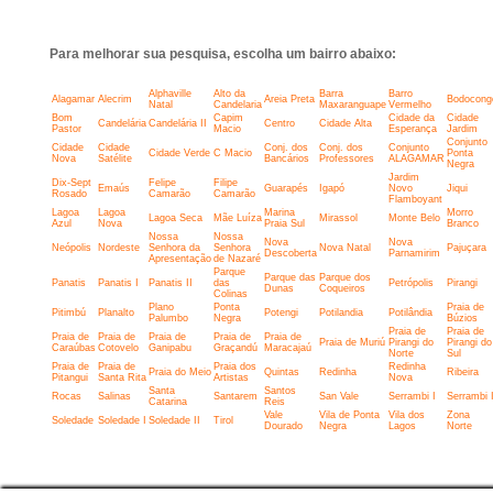
Para melhorar sua pesquisa, escolha um bairro abaixo:
Alphaville
Alto da
Barra
Barro
Alagamar
Alecrim
Areia Preta
Bodocong
Natal
Candelaria
Maxaranguape
Vermelho
Bom
Capim
Cidade da
Cidade
Candelária
Candelária II
Centro
Cidade Alta
Pastor
Macio
Esperança
Jardim
Conjunto
Cidade
Cidade
Conj. dos
Conj. dos
Conjunto
Cidade Verde
C Macio
Ponta
Nova
Satélite
Bancários
Professores
ALAGAMAR
Negra
Jardim
Dix-Sept
Felipe
Filipe
Emaús
Guarapés
Igapó
Novo
Jiqui
Rosado
Camarão
Camarão
Flamboyant
Lagoa
Lagoa
Marina
Morro
Lagoa Seca
Mãe Luíza
Mirassol
Monte Belo
Azul
Nova
Praia Sul
Branco
Nossa
Nossa
Nova
Nova
Neópolis
Nordeste
Senhora da
Senhora
Nova Natal
Pajuçara
Descoberta
Parnamirim
Apresentação
de Nazaré
Parque
Parque das
Parque dos
Panatis
Panatis I
Panatis II
das
Petrópolis
Pirangi
Dunas
Coqueiros
Colinas
Plano
Ponta
Praia de
Pitimbú
Planalto
Potengi
Potilandia
Potilândia
Palumbo
Negra
Búzios
Praia de
Praia de
Praia de
Praia de
Praia de
Praia de
Praia de
Praia de Muriú
Pirangi do
Pirangi do
Caraúbas
Cotovelo
Ganipabu
Graçandú
Maracajaú
Norte
Sul
Praia de
Praia de
Praia dos
Redinha
Praia do Meio
Quintas
Redinha
Ribeira
Pitangui
Santa Rita
Artistas
Nova
Santa
Santos
Rocas
Salinas
Santarem
San Vale
Serrambi I
Serrambi I
Catarina
Reis
Vale
Vila de Ponta
Vila dos
Zona
Soledade
Soledade I
Soledade II
Tirol
Dourado
Negra
Lagos
Norte