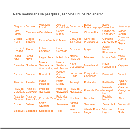
Para melhorar sua pesquisa, escolha um bairro abaixo:
Alphaville
Alto da
Barra
Barro
Alagamar
Alecrim
Areia Preta
Bodocong
Natal
Candelaria
Maxaranguape
Vermelho
Bom
Capim
Cidade da
Cidade
Candelária
Candelária II
Centro
Cidade Alta
Pastor
Macio
Esperança
Jardim
Conjunto
Cidade
Cidade
Conj. dos
Conj. dos
Conjunto
Cidade Verde
C Macio
Ponta
Nova
Satélite
Bancários
Professores
ALAGAMAR
Negra
Jardim
Dix-Sept
Felipe
Filipe
Emaús
Guarapés
Igapó
Novo
Jiqui
Rosado
Camarão
Camarão
Flamboyant
Lagoa
Lagoa
Marina
Morro
Lagoa Seca
Mãe Luíza
Mirassol
Monte Belo
Azul
Nova
Praia Sul
Branco
Nossa
Nossa
Nova
Nova
Neópolis
Nordeste
Senhora da
Senhora
Nova Natal
Pajuçara
Descoberta
Parnamirim
Apresentação
de Nazaré
Parque
Parque das
Parque dos
Panatis
Panatis I
Panatis II
das
Petrópolis
Pirangi
Dunas
Coqueiros
Colinas
Plano
Ponta
Praia de
Pitimbú
Planalto
Potengi
Potilandia
Potilândia
Palumbo
Negra
Búzios
Praia de
Praia de
Praia de
Praia de
Praia de
Praia de
Praia de
Praia de Muriú
Pirangi do
Pirangi do
Caraúbas
Cotovelo
Ganipabu
Graçandú
Maracajaú
Norte
Sul
Praia de
Praia de
Praia dos
Redinha
Praia do Meio
Quintas
Redinha
Ribeira
Pitangui
Santa Rita
Artistas
Nova
Santa
Santos
Rocas
Salinas
Santarem
San Vale
Serrambi I
Serrambi I
Catarina
Reis
Vale
Vila de Ponta
Vila dos
Zona
Soledade
Soledade I
Soledade II
Tirol
Dourado
Negra
Lagos
Norte