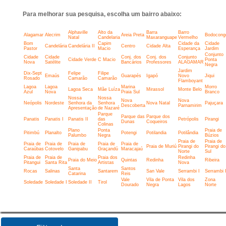
Para melhorar sua pesquisa, escolha um bairro abaixo:
Alphaville
Alto da
Barra
Barro
Alagamar
Alecrim
Areia Preta
Bodocong
Natal
Candelaria
Maxaranguape
Vermelho
Bom
Capim
Cidade da
Cidade
Candelária
Candelária II
Centro
Cidade Alta
Pastor
Macio
Esperança
Jardim
Conjunto
Cidade
Cidade
Conj. dos
Conj. dos
Conjunto
Cidade Verde
C Macio
Ponta
Nova
Satélite
Bancários
Professores
ALAGAMAR
Negra
Jardim
Dix-Sept
Felipe
Filipe
Emaús
Guarapés
Igapó
Novo
Jiqui
Rosado
Camarão
Camarão
Flamboyant
Lagoa
Lagoa
Marina
Morro
Lagoa Seca
Mãe Luíza
Mirassol
Monte Belo
Azul
Nova
Praia Sul
Branco
Nossa
Nossa
Nova
Nova
Neópolis
Nordeste
Senhora da
Senhora
Nova Natal
Pajuçara
Descoberta
Parnamirim
Apresentação
de Nazaré
Parque
Parque das
Parque dos
Panatis
Panatis I
Panatis II
das
Petrópolis
Pirangi
Dunas
Coqueiros
Colinas
Plano
Ponta
Praia de
Pitimbú
Planalto
Potengi
Potilandia
Potilândia
Palumbo
Negra
Búzios
Praia de
Praia de
Praia de
Praia de
Praia de
Praia de
Praia de
Praia de Muriú
Pirangi do
Pirangi do
Caraúbas
Cotovelo
Ganipabu
Graçandú
Maracajaú
Norte
Sul
Praia de
Praia de
Praia dos
Redinha
Praia do Meio
Quintas
Redinha
Ribeira
Pitangui
Santa Rita
Artistas
Nova
Santa
Santos
Rocas
Salinas
Santarem
San Vale
Serrambi I
Serrambi I
Catarina
Reis
Vale
Vila de Ponta
Vila dos
Zona
Soledade
Soledade I
Soledade II
Tirol
Dourado
Negra
Lagos
Norte