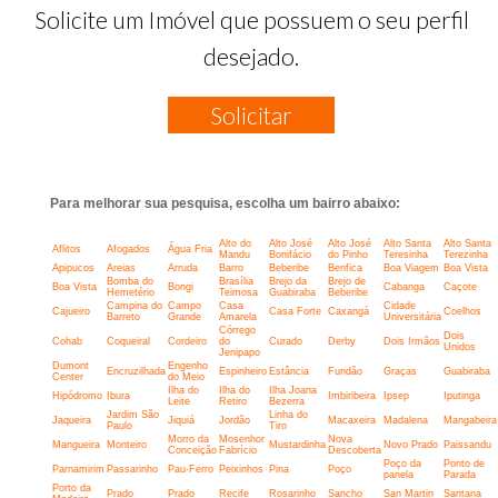
Solicite um Imóvel que possuem o seu perfil
desejado.
Solicitar
Para melhorar sua pesquisa, escolha um bairro abaixo:
Alto do
Alto José
Alto José
Alto Santa
Alto Santa
Aflitos
Afogados
Água Fria
Mandu
Bonifácio
do Pinho
Teresinha
Terezinha
Apipucos
Areias
Arruda
Barro
Beberibe
Benfica
Boa Viagem
Boa Vista
Bomba do
Brasília
Brejo da
Brejo de
Boa Vista
Bongi
Cabanga
Caçote
Hemetério
Teimosa
Guabiraba
Beberibe
Campina do
Campo
Casa
Cidade
Cajueiro
Casa Forte
Caxangá
Coelhos
Barreto
Grande
Amarela
Universitária
Córrego
Dois
Cohab
Coqueiral
Cordeiro
do
Curado
Derby
Dois Irmãos
Unidos
Jenipapo
Dumont
Engenho
Encruzilhada
Espinheiro
Estância
Fundão
Graças
Guabiraba
Center
do Meio
Ilha do
Ilha do
Ilha Joana
Hipódromo
Ibura
Imbiribeira
Ipsep
Iputinga
Leite
Retiro
Bezerra
Jardim São
Linha do
Jaqueira
Jiquiá
Jordão
Macaxeira
Madalena
Mangabeira
Paulo
Tiro
Morro da
Mosenhor
Nova
Mangueira
Monteiro
Mustardinha
Novo Prado
Paissandu
Conceição
Fabrício
Descoberta
Poço da
Ponto de
Parnamirim
Passarinho
Pau-Ferro
Peixinhos
Pina
Poço
panela
Parada
Porto da
Prado
Prado
Recife
Rosarinho
Sancho
San Martin
Santana