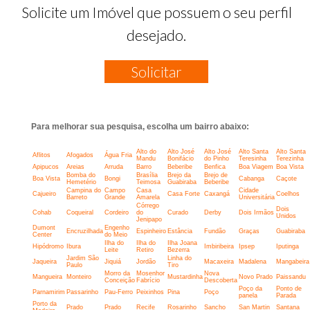
Solicite um Imóvel que possuem o seu perfil
desejado.
Solicitar
Para melhorar sua pesquisa, escolha um bairro abaixo:
Alto do
Alto José
Alto José
Alto Santa
Alto Santa
Aflitos
Afogados
Água Fria
Mandu
Bonifácio
do Pinho
Teresinha
Terezinha
Apipucos
Areias
Arruda
Barro
Beberibe
Benfica
Boa Viagem
Boa Vista
Bomba do
Brasília
Brejo da
Brejo de
Boa Vista
Bongi
Cabanga
Caçote
Hemetério
Teimosa
Guabiraba
Beberibe
Campina do
Campo
Casa
Cidade
Cajueiro
Casa Forte
Caxangá
Coelhos
Barreto
Grande
Amarela
Universitária
Córrego
Dois
Cohab
Coqueiral
Cordeiro
do
Curado
Derby
Dois Irmãos
Unidos
Jenipapo
Dumont
Engenho
Encruzilhada
Espinheiro
Estância
Fundão
Graças
Guabiraba
Center
do Meio
Ilha do
Ilha do
Ilha Joana
Hipódromo
Ibura
Imbiribeira
Ipsep
Iputinga
Leite
Retiro
Bezerra
Jardim São
Linha do
Jaqueira
Jiquiá
Jordão
Macaxeira
Madalena
Mangabeira
Paulo
Tiro
Morro da
Mosenhor
Nova
Mangueira
Monteiro
Mustardinha
Novo Prado
Paissandu
Conceição
Fabrício
Descoberta
Poço da
Ponto de
Parnamirim
Passarinho
Pau-Ferro
Peixinhos
Pina
Poço
panela
Parada
Porto da
Prado
Prado
Recife
Rosarinho
Sancho
San Martin
Santana