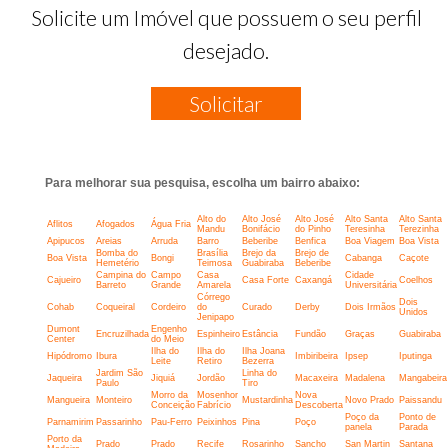
Solicite um Imóvel que possuem o seu perfil
desejado.
Solicitar
Para melhorar sua pesquisa, escolha um bairro abaixo:
Alto do
Alto José
Alto José
Alto Santa
Alto Santa
Aflitos
Afogados
Água Fria
Mandu
Bonifácio
do Pinho
Teresinha
Terezinha
Apipucos
Areias
Arruda
Barro
Beberibe
Benfica
Boa Viagem
Boa Vista
Bomba do
Brasília
Brejo da
Brejo de
Boa Vista
Bongi
Cabanga
Caçote
Hemetério
Teimosa
Guabiraba
Beberibe
Campina do
Campo
Casa
Cidade
Cajueiro
Casa Forte
Caxangá
Coelhos
Barreto
Grande
Amarela
Universitária
Córrego
Dois
Cohab
Coqueiral
Cordeiro
do
Curado
Derby
Dois Irmãos
Unidos
Jenipapo
Dumont
Engenho
Encruzilhada
Espinheiro
Estância
Fundão
Graças
Guabiraba
Center
do Meio
Ilha do
Ilha do
Ilha Joana
Hipódromo
Ibura
Imbiribeira
Ipsep
Iputinga
Leite
Retiro
Bezerra
Jardim São
Linha do
Jaqueira
Jiquiá
Jordão
Macaxeira
Madalena
Mangabeira
Paulo
Tiro
Morro da
Mosenhor
Nova
Mangueira
Monteiro
Mustardinha
Novo Prado
Paissandu
Conceição
Fabrício
Descoberta
Poço da
Ponto de
Parnamirim
Passarinho
Pau-Ferro
Peixinhos
Pina
Poço
panela
Parada
Porto da
Prado
Prado
Recife
Rosarinho
Sancho
San Martin
Santana