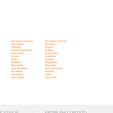
Alto Santa Teresinha
Alto Santa Terezinha
Boa Viagem
Boa Vista
Cabanga
Caçote
Cidade Universitária
Coelhos
Dois Irmãos
Dois Unidos
Graças
Guabiraba
Ipsep
Iputinga
Madalena
Mangabeira
Novo Prado
Paissandu
Poço da panela
Ponto de Parada
San Martin
Santana
Tamarineira
Tejipió
Vila Cardeal
Zona Rural
ICATIVOS
ENTRE EM CONTATO