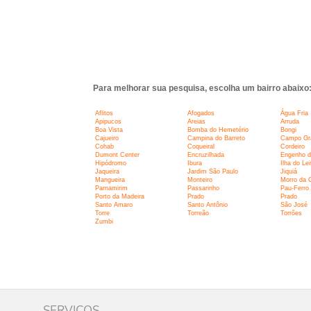
Para melhorar sua pesquisa, escolha um bairro abaixo
Aflitos
Afogados
Água Fria
Apipucos
Areias
Arruda
Boa Vista
Bomba do Hemetério
Bongi
Cajueiro
Campina do Barreto
Campo Gr
Cohab
Coqueiral
Cordeiro
Dumont Center
Encruzilhada
Engenho d
Hipódromo
Ibura
Ilha do Lei
Jaqueira
Jardim São Paulo
Jiquiá
Mangueira
Monteiro
Morro da 
Parnamirim
Passarinho
Pau-Ferro
Porto da Madeira
Prado
Prado
Santo Amaro
Santo Antônio
São José
Torre
Torreão
Torrões
Zumbi
SERVIÇOS