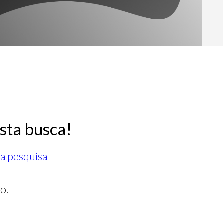
sta busca!
ra pesquisa
o.