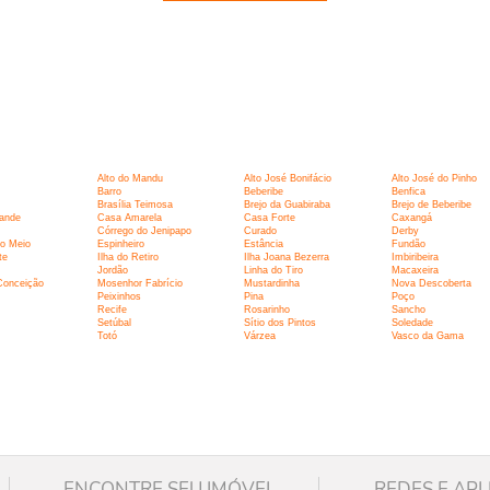
:
Alto do Mandu
Alto José Bonifácio
Alto José do Pinho
Barro
Beberibe
Benfica
Brasília Teimosa
Brejo da Guabiraba
Brejo de Beberibe
ande
Casa Amarela
Casa Forte
Caxangá
Córrego do Jenipapo
Curado
Derby
o Meio
Espinheiro
Estância
Fundão
te
Ilha do Retiro
Ilha Joana Bezerra
Imbiribeira
Jordão
Linha do Tiro
Macaxeira
Conceição
Mosenhor Fabrício
Mustardinha
Nova Descoberta
Peixinhos
Pina
Poço
Recife
Rosarinho
Sancho
Setúbal
Sítio dos Pintos
Soledade
Totó
Várzea
Vasco da Gama
ENCONTRE SEU IMÓVEL
REDES E APL