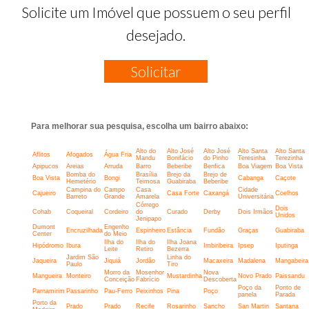
Solicite um Imóvel que possuem o seu perfil
desejado.
Solicitar
Para melhorar sua pesquisa, escolha um bairro abaixo:
Alto do
Alto José
Alto José
Alto Santa
Alto Santa
Aflitos
Afogados
Água Fria
Mandu
Bonifácio
do Pinho
Teresinha
Terezinha
Apipucos
Areias
Arruda
Barro
Beberibe
Benfica
Boa Viagem
Boa Vista
Bomba do
Brasília
Brejo da
Brejo de
Boa Vista
Bongi
Cabanga
Caçote
Hemetério
Teimosa
Guabiraba
Beberibe
Campina do
Campo
Casa
Cidade
Cajueiro
Casa Forte
Caxangá
Coelhos
Barreto
Grande
Amarela
Universitária
Córrego
Dois
Cohab
Coqueiral
Cordeiro
do
Curado
Derby
Dois Irmãos
Unidos
Jenipapo
Dumont
Engenho
Encruzilhada
Espinheiro
Estância
Fundão
Graças
Guabiraba
Center
do Meio
Ilha do
Ilha do
Ilha Joana
Hipódromo
Ibura
Imbiribeira
Ipsep
Iputinga
Leite
Retiro
Bezerra
Jardim São
Linha do
Jaqueira
Jiquiá
Jordão
Macaxeira
Madalena
Mangabeira
Paulo
Tiro
Morro da
Mosenhor
Nova
Mangueira
Monteiro
Mustardinha
Novo Prado
Paissandu
Conceição
Fabrício
Descoberta
Poço da
Ponto de
Parnamirim
Passarinho
Pau-Ferro
Peixinhos
Pina
Poço
panela
Parada
Porto da
Prado
Prado
Recife
Rosarinho
Sancho
San Martin
Santana