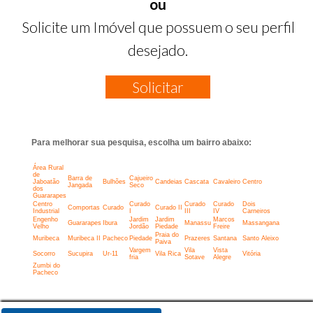
ou
Solicite um Imóvel que possuem o seu perfil
desejado.
Solicitar
Para melhorar sua pesquisa, escolha um bairro abaixo:
Área Rural
de
Barra de
Cajueiro
Jaboatão
Bulhões
Candeias
Cascata
Cavaleiro
Centro
Jangada
Seco
dos
Guararapes
Centro
Curado
Curado
Curado
Dois
Comportas
Curado
Curado II
Industrial
I
III
IV
Carneiros
Engenho
Jardim
Jardim
Marcos
Guararapes
Ibura
Manassu
Massangana
Velho
Jordão
Piedade
Freire
Praia do
Muribeca
Muribeca II
Pacheco
Piedade
Prazeres
Santana
Santo Aleixo
Paiva
Vargem
Vila
Vista
Socorro
Sucupira
Ur-11
Vila Rica
Vitória
fria
Sotave
Alegre
Zumbi do
Pacheco