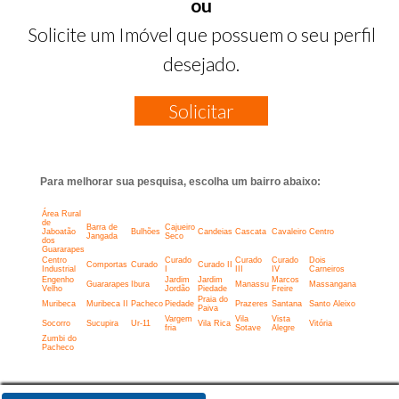
ou
Solicite um Imóvel que possuem o seu perfil
desejado.
Solicitar
Para melhorar sua pesquisa, escolha um bairro abaixo:
Área Rural
de
Barra de
Cajueiro
Jaboatão
Bulhões
Candeias
Cascata
Cavaleiro
Centro
Jangada
Seco
dos
Guararapes
Centro
Curado
Curado
Curado
Dois
Comportas
Curado
Curado II
Industrial
I
III
IV
Carneiros
Engenho
Jardim
Jardim
Marcos
Guararapes
Ibura
Manassu
Massangana
Velho
Jordão
Piedade
Freire
Praia do
Muribeca
Muribeca II
Pacheco
Piedade
Prazeres
Santana
Santo Aleixo
Paiva
Vargem
Vila
Vista
Socorro
Sucupira
Ur-11
Vila Rica
Vitória
fria
Sotave
Alegre
Zumbi do
Pacheco