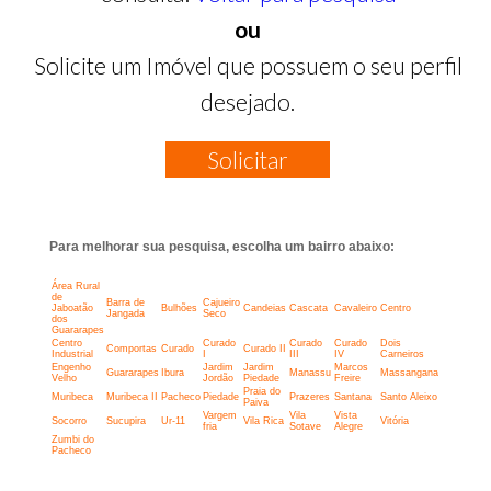
ou
Solicite um Imóvel que possuem o seu perfil
desejado.
Solicitar
Para melhorar sua pesquisa, escolha um bairro abaixo:
Área Rural
de
Barra de
Cajueiro
Jaboatão
Bulhões
Candeias
Cascata
Cavaleiro
Centro
Jangada
Seco
dos
Guararapes
Centro
Curado
Curado
Curado
Dois
Comportas
Curado
Curado II
Industrial
I
III
IV
Carneiros
Engenho
Jardim
Jardim
Marcos
Guararapes
Ibura
Manassu
Massangana
Velho
Jordão
Piedade
Freire
Praia do
Muribeca
Muribeca II
Pacheco
Piedade
Prazeres
Santana
Santo Aleixo
Paiva
Vargem
Vila
Vista
Socorro
Sucupira
Ur-11
Vila Rica
Vitória
fria
Sotave
Alegre
Zumbi do
Pacheco