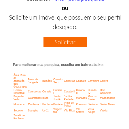
ou
Solicite um Imóvel que possuem o seu perfil
desejado.
Solicitar
Para melhorar sua pesquisa, escolha um bairro abaixo:
Área Rural
de
Barra de
Cajueiro
Jaboatão
Bulhões
Candeias
Cascata
Cavaleiro
Centro
Jangada
Seco
dos
Guararapes
Centro
Curado
Curado
Curado
Dois
Comportas
Curado
Curado II
Industrial
I
III
IV
Carneiros
Engenho
Jardim
Jardim
Marcos
Guararapes
Ibura
Manassu
Massangana
Velho
Jordão
Piedade
Freire
Praia do
Muribeca
Muribeca II
Pacheco
Piedade
Prazeres
Santana
Santo Aleixo
Paiva
Vargem
Vila
Vista
Socorro
Sucupira
Ur-11
Vila Rica
Vitória
fria
Sotave
Alegre
Zumbi do
Pacheco