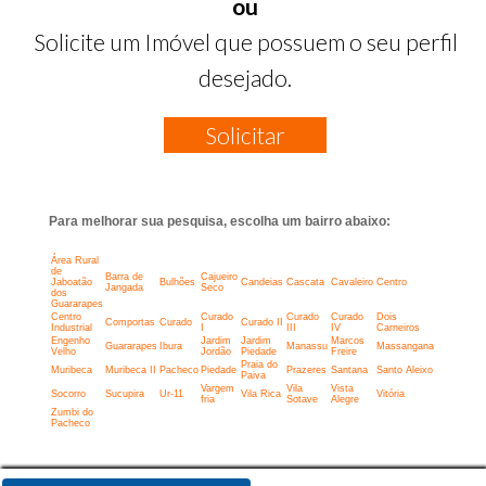
ou
Solicite um Imóvel que possuem o seu perfil
desejado.
Solicitar
Para melhorar sua pesquisa, escolha um bairro abaixo:
Área Rural
de
Barra de
Cajueiro
Jaboatão
Bulhões
Candeias
Cascata
Cavaleiro
Centro
Jangada
Seco
dos
Guararapes
Centro
Curado
Curado
Curado
Dois
Comportas
Curado
Curado II
Industrial
I
III
IV
Carneiros
Engenho
Jardim
Jardim
Marcos
Guararapes
Ibura
Manassu
Massangana
Velho
Jordão
Piedade
Freire
Praia do
Muribeca
Muribeca II
Pacheco
Piedade
Prazeres
Santana
Santo Aleixo
Paiva
Vargem
Vila
Vista
Socorro
Sucupira
Ur-11
Vila Rica
Vitória
fria
Sotave
Alegre
Zumbi do
Pacheco