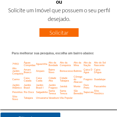
ou
Solicite um Imóvel que possuem o seu perfil
desejado.
Solicitar
Para melhorar sua pesquisa, escolha um bairro abaixo:
Águas
Alto da
Alto da
Alto da
Alto da
Alto do Sol
7º/RO
Aguazinha
Compridas
Bondade
Conquista
Mina
Nação
Nascente
Alto
Amaro
Bairro
Caixa D
Caixa
Jardim
Amparo
Bonsucesso
Bultrins
Branco
Novo
Água
DÁgua
Conquista
Córrego
Casa
Casa
Cidade
Cidade
Carmo
do
Fragoso
Guadalupe
Caiada
Caida
Alta
Tabajara
Abacaxi
Jardim
Jardim
Jardim
Jardim
Ouro
Jatobá
Monte
Passarinho
Atlântico
Brasil
Brasil I
Fragoso
Preto
Santa
Santa
São
Sítio
Peixinhos
Rio Doce
Salgadinho
Sapucaia
Teresa
Tereza
Benedito
Histórico
Sítio
Tabajara
Umuarama
Varadouro
Vila Popular
Novo