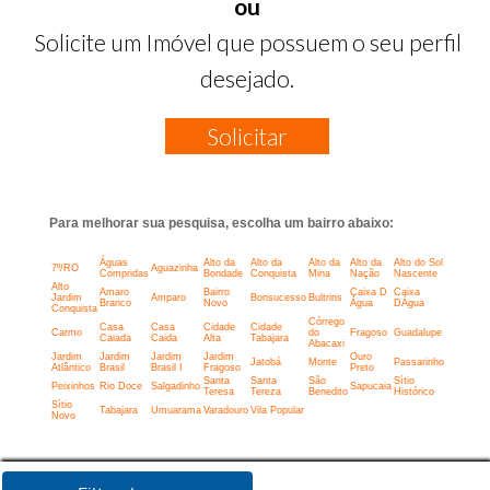
ou
Solicite um Imóvel que possuem o seu perfil
desejado.
Solicitar
Para melhorar sua pesquisa, escolha um bairro abaixo:
Águas
Alto da
Alto da
Alto da
Alto da
Alto do Sol
7º/RO
Aguazinha
Compridas
Bondade
Conquista
Mina
Nação
Nascente
Alto
Amaro
Bairro
Caixa D
Caixa
Jardim
Amparo
Bonsucesso
Bultrins
Branco
Novo
Água
DÁgua
Conquista
Córrego
Casa
Casa
Cidade
Cidade
Carmo
do
Fragoso
Guadalupe
Caiada
Caida
Alta
Tabajara
Abacaxi
Jardim
Jardim
Jardim
Jardim
Ouro
Jatobá
Monte
Passarinho
Atlântico
Brasil
Brasil I
Fragoso
Preto
Santa
Santa
São
Sítio
Peixinhos
Rio Doce
Salgadinho
Sapucaia
Teresa
Tereza
Benedito
Histórico
Sítio
Tabajara
Umuarama
Varadouro
Vila Popular
Novo