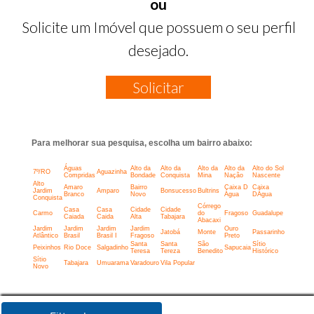
ou
Solicite um Imóvel que possuem o seu perfil
desejado.
Solicitar
Para melhorar sua pesquisa, escolha um bairro abaixo:
Águas
Alto da
Alto da
Alto da
Alto da
Alto do Sol
7º/RO
Aguazinha
Compridas
Bondade
Conquista
Mina
Nação
Nascente
Alto
Amaro
Bairro
Caixa D
Caixa
Jardim
Amparo
Bonsucesso
Bultrins
Branco
Novo
Água
DÁgua
Conquista
Córrego
Casa
Casa
Cidade
Cidade
Carmo
do
Fragoso
Guadalupe
Caiada
Caida
Alta
Tabajara
Abacaxi
Jardim
Jardim
Jardim
Jardim
Ouro
Jatobá
Monte
Passarinho
Atlântico
Brasil
Brasil I
Fragoso
Preto
Santa
Santa
São
Sítio
Peixinhos
Rio Doce
Salgadinho
Sapucaia
Teresa
Tereza
Benedito
Histórico
Sítio
Tabajara
Umuarama
Varadouro
Vila Popular
Novo