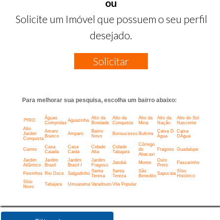
ou
Solicite um Imóvel que possuem o seu perfil
desejado.
Solicitar
Para melhorar sua pesquisa, escolha um bairro abaixo:
Águas
Alto da
Alto da
Alto da
Alto da
Alto do Sol
7º/RO
Aguazinha
Compridas
Bondade
Conquista
Mina
Nação
Nascente
Alto
Amaro
Bairro
Caixa D
Caixa
Jardim
Amparo
Bonsucesso
Bultrins
Branco
Novo
Água
DÁgua
Conquista
Córrego
Casa
Casa
Cidade
Cidade
Carmo
do
Fragoso
Guadalupe
Caiada
Caida
Alta
Tabajara
Abacaxi
Jardim
Jardim
Jardim
Jardim
Ouro
Jatobá
Monte
Passarinho
Atlântico
Brasil
Brasil I
Fragoso
Preto
Santa
Santa
São
Sítio
Peixinhos
Rio Doce
Salgadinho
Sapucaia
Teresa
Tereza
Benedito
Histórico
Sítio
Tabajara
Umuarama
Varadouro
Vila Popular
Novo