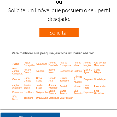
ou
Solicite um Imóvel que possuem o seu perfil
desejado.
Solicitar
Para melhorar sua pesquisa, escolha um bairro abaixo:
Águas
Alto da
Alto da
Alto da
Alto da
Alto do Sol
7º/RO
Aguazinha
Compridas
Bondade
Conquista
Mina
Nação
Nascente
Alto
Amaro
Bairro
Caixa D
Caixa
Jardim
Amparo
Bonsucesso
Bultrins
Branco
Novo
Água
DÁgua
Conquista
Córrego
Casa
Casa
Cidade
Cidade
Carmo
do
Fragoso
Guadalupe
Caiada
Caida
Alta
Tabajara
Abacaxi
Jardim
Jardim
Jardim
Jardim
Ouro
Jatobá
Monte
Passarinho
Atlântico
Brasil
Brasil I
Fragoso
Preto
Santa
Santa
São
Sítio
Peixinhos
Rio Doce
Salgadinho
Sapucaia
Teresa
Tereza
Benedito
Histórico
Sítio
Tabajara
Umuarama
Varadouro
Vila Popular
Novo