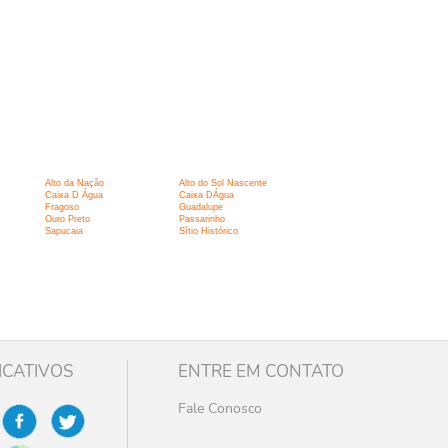
Alto da Nação
Alto do Sol Nascente
Caixa D Água
Caixa DÁgua
Fragoso
Guadalupe
Ouro Preto
Passarinho
Sapucaia
Sítio Histórico
ICATIVOS
ENTRE EM CONTATO
Fale Conosco