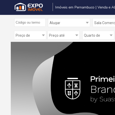
Imóveis em Pernambuco | Venda e A