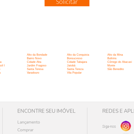
Solicitar
:
Alto da Bondade
Alto da Conquista
Alto da Mina
Bairro Novo
Bonsucesso
Bultrins
a
Cidade Alta
Cidade Tabajara
Córrego do Abacaxi
il I
Jardim Fragoso
Jatobá
Monte
o
Santa Teresa
Santa Tereza
São Benedito
a
Varadouro
Vila Popular
ENCONTRE SEU IMÓVEL
REDES E APL
Lançamento
Siga-nos
Comprar