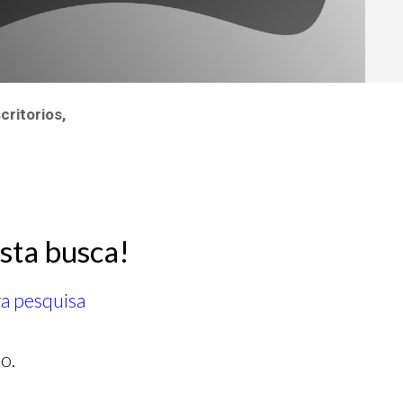
critorios,
sta busca!
ra pesquisa
o.