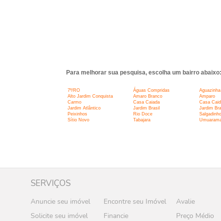
Para melhorar sua pesquisa, escolha um bairro abaixo
7º/RO
Águas Compridas
Aguazinha
Alto Jardim Conquista
Amaro Branco
Amparo
Carmo
Casa Caiada
Casa Caid
Jardim Atlântico
Jardim Brasil
Jardim Bras
Peixinhos
Rio Doce
Salgadinh
Sítio Novo
Tabajara
Umuaram
SERVIÇOS
Anuncie seu imóvel
Encontre seu Imóvel
Avalie
Solicite seu imóvel
Financie
Preço Médio