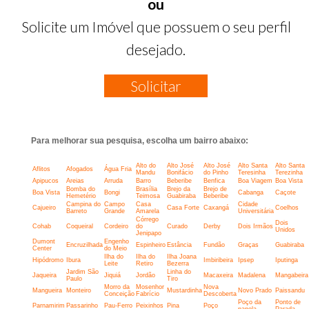
ou
Solicite um Imóvel que possuem o seu perfil
desejado.
Solicitar
Para melhorar sua pesquisa, escolha um bairro abaixo:
Alto do
Alto José
Alto José
Alto Santa
Alto Santa
Aflitos
Afogados
Água Fria
Mandu
Bonifácio
do Pinho
Teresinha
Terezinha
Apipucos
Areias
Arruda
Barro
Beberibe
Benfica
Boa Viagem
Boa Vista
Bomba do
Brasília
Brejo da
Brejo de
Boa Vista
Bongi
Cabanga
Caçote
Hemetério
Teimosa
Guabiraba
Beberibe
Campina do
Campo
Casa
Cidade
Cajueiro
Casa Forte
Caxangá
Coelhos
Barreto
Grande
Amarela
Universitária
Córrego
Dois
Cohab
Coqueiral
Cordeiro
do
Curado
Derby
Dois Irmãos
Unidos
Jenipapo
Dumont
Engenho
Encruzilhada
Espinheiro
Estância
Fundão
Graças
Guabiraba
Center
do Meio
Ilha do
Ilha do
Ilha Joana
Hipódromo
Ibura
Imbiribeira
Ipsep
Iputinga
Leite
Retiro
Bezerra
Jardim São
Linha do
Jaqueira
Jiquiá
Jordão
Macaxeira
Madalena
Mangabeira
Paulo
Tiro
Morro da
Mosenhor
Nova
Mangueira
Monteiro
Mustardinha
Novo Prado
Paissandu
Conceição
Fabrício
Descoberta
Poço da
Ponto de
Parnamirim
Passarinho
Pau-Ferro
Peixinhos
Pina
Poço
panela
Parada