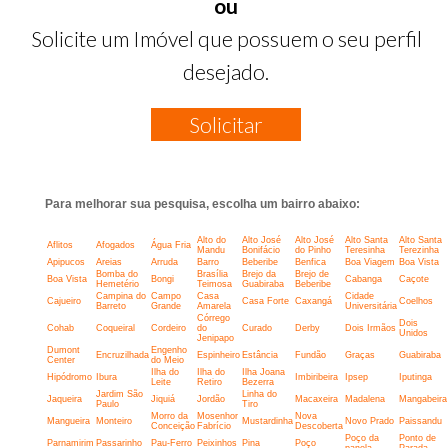
ou
Solicite um Imóvel que possuem o seu perfil
desejado.
Solicitar
Para melhorar sua pesquisa, escolha um bairro abaixo:
Alto do
Alto José
Alto José
Alto Santa
Alto Santa
Aflitos
Afogados
Água Fria
Mandu
Bonifácio
do Pinho
Teresinha
Terezinha
Apipucos
Areias
Arruda
Barro
Beberibe
Benfica
Boa Viagem
Boa Vista
Bomba do
Brasília
Brejo da
Brejo de
Boa Vista
Bongi
Cabanga
Caçote
Hemetério
Teimosa
Guabiraba
Beberibe
Campina do
Campo
Casa
Cidade
Cajueiro
Casa Forte
Caxangá
Coelhos
Barreto
Grande
Amarela
Universitária
Córrego
Dois
Cohab
Coqueiral
Cordeiro
do
Curado
Derby
Dois Irmãos
Unidos
Jenipapo
Dumont
Engenho
Encruzilhada
Espinheiro
Estância
Fundão
Graças
Guabiraba
Center
do Meio
Ilha do
Ilha do
Ilha Joana
Hipódromo
Ibura
Imbiribeira
Ipsep
Iputinga
Leite
Retiro
Bezerra
Jardim São
Linha do
Jaqueira
Jiquiá
Jordão
Macaxeira
Madalena
Mangabeira
Paulo
Tiro
Morro da
Mosenhor
Nova
Mangueira
Monteiro
Mustardinha
Novo Prado
Paissandu
Conceição
Fabrício
Descoberta
Poço da
Ponto de
Parnamirim
Passarinho
Pau-Ferro
Peixinhos
Pina
Poço
panela
Parada