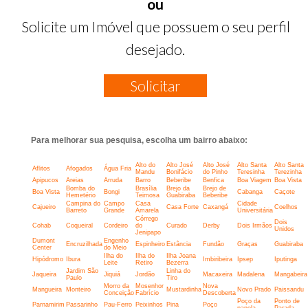
ou
Solicite um Imóvel que possuem o seu perfil
desejado.
Solicitar
Para melhorar sua pesquisa, escolha um bairro abaixo:
Alto do
Alto José
Alto José
Alto Santa
Alto Santa
Aflitos
Afogados
Água Fria
Mandu
Bonifácio
do Pinho
Teresinha
Terezinha
Apipucos
Areias
Arruda
Barro
Beberibe
Benfica
Boa Viagem
Boa Vista
Bomba do
Brasília
Brejo da
Brejo de
Boa Vista
Bongi
Cabanga
Caçote
Hemetério
Teimosa
Guabiraba
Beberibe
Campina do
Campo
Casa
Cidade
Cajueiro
Casa Forte
Caxangá
Coelhos
Barreto
Grande
Amarela
Universitária
Córrego
Dois
Cohab
Coqueiral
Cordeiro
do
Curado
Derby
Dois Irmãos
Unidos
Jenipapo
Dumont
Engenho
Encruzilhada
Espinheiro
Estância
Fundão
Graças
Guabiraba
Center
do Meio
Ilha do
Ilha do
Ilha Joana
Hipódromo
Ibura
Imbiribeira
Ipsep
Iputinga
Leite
Retiro
Bezerra
Jardim São
Linha do
Jaqueira
Jiquiá
Jordão
Macaxeira
Madalena
Mangabeira
Paulo
Tiro
Morro da
Mosenhor
Nova
Mangueira
Monteiro
Mustardinha
Novo Prado
Paissandu
Conceição
Fabrício
Descoberta
Poço da
Ponto de
Parnamirim
Passarinho
Pau-Ferro
Peixinhos
Pina
Poço
panela
Parada