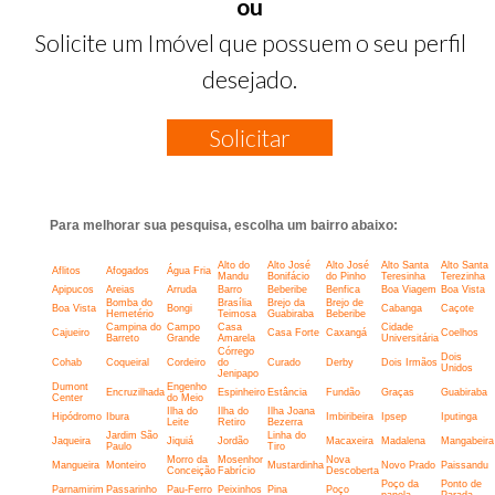
ou
Solicite um Imóvel que possuem o seu perfil
desejado.
Solicitar
Para melhorar sua pesquisa, escolha um bairro abaixo:
Alto do
Alto José
Alto José
Alto Santa
Alto Santa
Aflitos
Afogados
Água Fria
Mandu
Bonifácio
do Pinho
Teresinha
Terezinha
Apipucos
Areias
Arruda
Barro
Beberibe
Benfica
Boa Viagem
Boa Vista
Bomba do
Brasília
Brejo da
Brejo de
Boa Vista
Bongi
Cabanga
Caçote
Hemetério
Teimosa
Guabiraba
Beberibe
Campina do
Campo
Casa
Cidade
Cajueiro
Casa Forte
Caxangá
Coelhos
Barreto
Grande
Amarela
Universitária
Córrego
Dois
Cohab
Coqueiral
Cordeiro
do
Curado
Derby
Dois Irmãos
Unidos
Jenipapo
Dumont
Engenho
Encruzilhada
Espinheiro
Estância
Fundão
Graças
Guabiraba
Center
do Meio
Ilha do
Ilha do
Ilha Joana
Hipódromo
Ibura
Imbiribeira
Ipsep
Iputinga
Leite
Retiro
Bezerra
Jardim São
Linha do
Jaqueira
Jiquiá
Jordão
Macaxeira
Madalena
Mangabeira
Paulo
Tiro
Morro da
Mosenhor
Nova
Mangueira
Monteiro
Mustardinha
Novo Prado
Paissandu
Conceição
Fabrício
Descoberta
Poço da
Ponto de
Parnamirim
Passarinho
Pau-Ferro
Peixinhos
Pina
Poço
panela
Parada