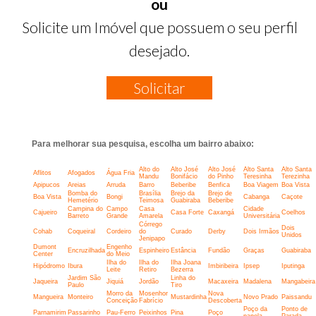
ou
Solicite um Imóvel que possuem o seu perfil
desejado.
Solicitar
Para melhorar sua pesquisa, escolha um bairro abaixo:
Alto do
Alto José
Alto José
Alto Santa
Alto Santa
Aflitos
Afogados
Água Fria
Mandu
Bonifácio
do Pinho
Teresinha
Terezinha
Apipucos
Areias
Arruda
Barro
Beberibe
Benfica
Boa Viagem
Boa Vista
Bomba do
Brasília
Brejo da
Brejo de
Boa Vista
Bongi
Cabanga
Caçote
Hemetério
Teimosa
Guabiraba
Beberibe
Campina do
Campo
Casa
Cidade
Cajueiro
Casa Forte
Caxangá
Coelhos
Barreto
Grande
Amarela
Universitária
Córrego
Dois
Cohab
Coqueiral
Cordeiro
do
Curado
Derby
Dois Irmãos
Unidos
Jenipapo
Dumont
Engenho
Encruzilhada
Espinheiro
Estância
Fundão
Graças
Guabiraba
Center
do Meio
Ilha do
Ilha do
Ilha Joana
Hipódromo
Ibura
Imbiribeira
Ipsep
Iputinga
Leite
Retiro
Bezerra
Jardim São
Linha do
Jaqueira
Jiquiá
Jordão
Macaxeira
Madalena
Mangabeira
Paulo
Tiro
Morro da
Mosenhor
Nova
Mangueira
Monteiro
Mustardinha
Novo Prado
Paissandu
Conceição
Fabrício
Descoberta
Poço da
Ponto de
Parnamirim
Passarinho
Pau-Ferro
Peixinhos
Pina
Poço
panela
Parada