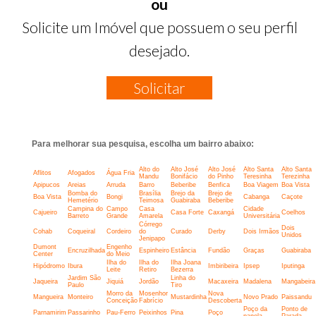
ou
Solicite um Imóvel que possuem o seu perfil
desejado.
Solicitar
Para melhorar sua pesquisa, escolha um bairro abaixo:
Alto do
Alto José
Alto José
Alto Santa
Alto Santa
Aflitos
Afogados
Água Fria
Mandu
Bonifácio
do Pinho
Teresinha
Terezinha
Apipucos
Areias
Arruda
Barro
Beberibe
Benfica
Boa Viagem
Boa Vista
Bomba do
Brasília
Brejo da
Brejo de
Boa Vista
Bongi
Cabanga
Caçote
Hemetério
Teimosa
Guabiraba
Beberibe
Campina do
Campo
Casa
Cidade
Cajueiro
Casa Forte
Caxangá
Coelhos
Barreto
Grande
Amarela
Universitária
Córrego
Dois
Cohab
Coqueiral
Cordeiro
do
Curado
Derby
Dois Irmãos
Unidos
Jenipapo
Dumont
Engenho
Encruzilhada
Espinheiro
Estância
Fundão
Graças
Guabiraba
Center
do Meio
Ilha do
Ilha do
Ilha Joana
Hipódromo
Ibura
Imbiribeira
Ipsep
Iputinga
Leite
Retiro
Bezerra
Jardim São
Linha do
Jaqueira
Jiquiá
Jordão
Macaxeira
Madalena
Mangabeira
Paulo
Tiro
Morro da
Mosenhor
Nova
Mangueira
Monteiro
Mustardinha
Novo Prado
Paissandu
Conceição
Fabrício
Descoberta
Poço da
Ponto de
Parnamirim
Passarinho
Pau-Ferro
Peixinhos
Pina
Poço
panela
Parada