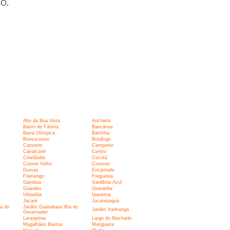
o.
Alto da Boa Vista
Anchieta
Bairro de Fátima
Bancários
Barra Olímpica
Barrinha
Bonsucesso
Botafogo
Camorim
Campinho
Cavalcanti
Centro
Cinelândia
Cocotá
Cosme Velho
Cosmos
Dumas
Encantado
Flamengo
Freguesia
Gamboa
Gardênia Azul
Guarabu
Guaratiba
Inhoaíba
Ipanema
Jacaré
Jacarepaguá
a do
Jardim Guanabara Ilha do
Jardim Itanhanga
Governador
Laranjeiras
Largo do Machado
Magalhães Bastos
Mangueira