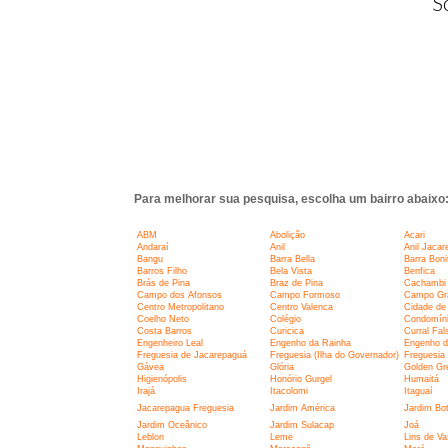
S
Para melhorar sua pesquisa, escolha um bairro abaixo
ABM
Abolição
Acari
Andaraí
Anil
Anil Jacar
Bangu
Barra Bella
Barra Boni
Barros Filho
Bela Vista
Benfica
Brás de Pina
Braz de Pina
Cachambi
Campo dos Afonsos
Campo Formoso
Campo Gr
Centro Metropolitano
Centro Valenca
Cidade de
Coelho Neto
Colégio
Condomíni
Costa Barros
Curicica
Curral Fal
Engenheiro Leal
Engenho da Rainha
Engenho d
Freguesia de Jacarepaguá
Freguesia (Ilha do Governador)
Freguesia 
Gávea
Glória
Golden Gr
Higienópolis
Honório Gurgel
Humaitá
Irajá
Itacolomi
Itaguaí
Jacarepagua Freguesia
Jardim América
Jardim Bo
Jardim Oceânico
Jardim Sulacap
Joá
Leblon
Leme
Lins de V