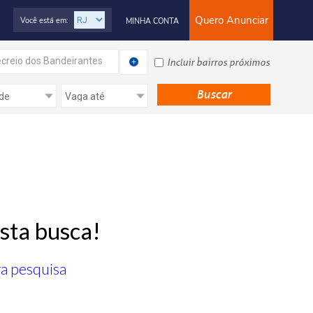
Quero Anunciar
Você está em:
MINHA CONTA
creio dos Bandeirantes
Incluir bairros próximos
sta busca!
ra pesquisa