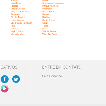
Moneró
Muda
Orla Barra
Orla Jardim Oceanico
Paraíso
Parque Anchieta
Penha Circular
Península
Praça da Bandeira
Praça Seca
Realengo
Recreio
Rio de Janeiro
Rio Mar
s
Santa Teresa
Santa Tereza
São Francisco Xavier
Saúde
Tauá
Tijuca
Turiaçu
Urca
Vigário Geral
Vila da Penha
Vila Valqueire
Villas Da Barra
ICATIVOS
ENTRE EM CONTATO
Fale Conosco