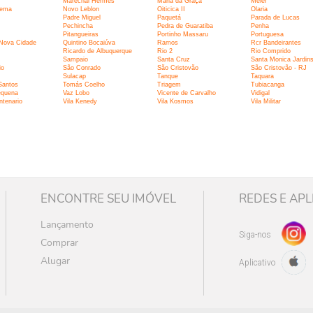
Marechal Hermes
Maria da Graça
Méier
nema
Novo Leblon
Oiticica II
Olaria
Padre Miguel
Paquetá
Parada de Lucas
Pechincha
Pedra de Guaratiba
Penha
Pitangueiras
Portinho Massaru
Portuguesa
 Nova Cidade
Quintino Bocaiúva
Ramos
Rcr Bandeirantes
Ricardo de Albuquerque
Rio 2
Rio Comprido
Sampaio
Santa Cruz
Santa Monica Jardin
io
São Conrado
São Cristovão
São Cristovão - RJ
Sulacap
Tanque
Taquara
Santos
Tomás Coelho
Triagem
Tubiacanga
equena
Vaz Lobo
Vicente de Carvalho
Vidigal
ntenario
Vila Kenedy
Vila Kosmos
Vila Militar
ENCONTRE SEU IMÓVEL
REDES E APL
Lançamento
Siga-nos
Comprar
Alugar
Aplicativo