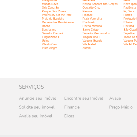
Manguinhos
Maracanã
Maré
Mundo Novo
Nossa Senhora das Graças
Nova Ipa
Orla Zona Sul
Oswaldo Cruz
Paciência
Parque Das Rosas
Pavuna
Pç Seca
Península/ On the Park
Piedade
Pilares
Praia da Bandeira
Praia Vermelha
Proletario
Recreio dos Bandeirantes
Riachuelo
Ribeira
Rocha
Rocha Miranda
Rocinha
Santíssimo
Santo Cristo
São Claud
Senador Camará
Senador Vasconcelos
Sepetiba
Tinguazinho I
Tinguazinho II
Todos os 
Usina
Vargem Grande
Vargem P
Vila do Ceu
Vila Isabel
Vila Ivl Ce
Vista Alegre
Zumbi
SERVIÇOS
Anuncie seu imóvel
Encontre seu Imóvel
Avalie
Solicite seu imóvel
Financie
Preço Médio
Avalie seu imóvel
Dicas