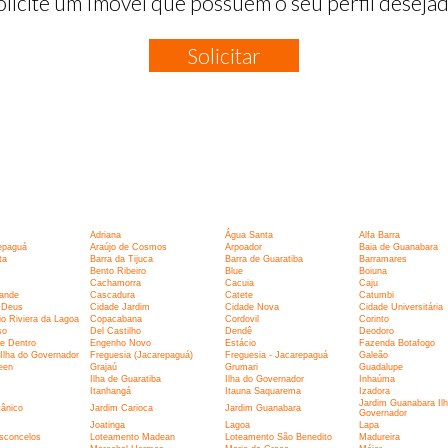
olicite um Imóvel que possuem o seu perfil desejad
Solicitar
:
Adriana
Água Santa
Alfa Barra
epaguá
Araújo de Cosmos
Arpoador
Baia de Guanabara
ta
Barra da Tijuca
Barra de Guaratiba
Barramares
Bento Ribeiro
Blue
Boiuna
Cachamorra
Cacuia
Caju
ande
Cascadura
Catete
Catumbi
 Deus
Cidade Jardim
Cidade Nova
Cidade Universitária
o Riviera da Lagoa
Copacabana
Cordovil
Corinto
so
Del Castilho
Dendê
Deodoro
e Dentro
Engenho Novo
Estácio
Fazenda Botafogo
Ilha do Governador
Freguesia (Jacarepaguá)
Freguesia - Jacarepaguá
Galeão
een
Grajaú
Grumari
Guadalupe
Ilha de Guaratiba
Ilha do Governador
Inhaúma
Itanhangá
Itauna Saquarema
Izadora
Jardim Guanabara Ilh
tânico
Jardim Carioca
Jardim Guanabara
Governador
Joatinga
Lagoa
Lapa
asconcelos
Loteamento Madean
Loteamento São Benedito
Madureira