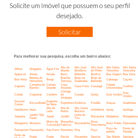
Solicite um Imóvel que possuem o seu perfil
desejado.
Solicitar
Para melhorar sua pesquisa, escolha um bairro abaixo:
Alto do
Alto José
Alto José
Alto Santa
Alto Santa
Aflitos
Afogados
Água Fria
Mandu
Bonifácio
do Pinho
Teresinha
Terezinha
Apipucos
Areias
Arruda
Barro
Beberibe
Benfica
Boa Viagem
Boa Vista
Bomba do
Brasília
Brejo da
Brejo de
Boa Vista
Bongi
Cabanga
Caçote
Hemetério
Teimosa
Guabiraba
Beberibe
Campina do
Campo
Casa
Cidade
Cajueiro
Casa Forte
Caxangá
Coelhos
Barreto
Grande
Amarela
Universitária
Córrego
Dois
Cohab
Coqueiral
Cordeiro
do
Curado
Derby
Dois Irmãos
Unidos
Jenipapo
Dumont
Engenho
Encruzilhada
Espinheiro
Estância
Fundão
Graças
Guabiraba
Center
do Meio
Ilha do
Ilha do
Ilha Joana
Hipódromo
Ibura
Imbiribeira
Ipsep
Iputinga
Leite
Retiro
Bezerra
Jardim São
Linha do
Jaqueira
Jiquiá
Jordão
Macaxeira
Madalena
Mangabeira
Paulo
Tiro
Morro da
Mosenhor
Nova
Mangueira
Monteiro
Mustardinha
Novo Prado
Paissandu
Conceição
Fabrício
Descoberta
Poço da
Ponto de
Parnamirim
Passarinho
Pau-Ferro
Peixinhos
Pina
Poço
panela
Parada
Porto da
Prado
Prado
Recife
Rosarinho
Sancho
San Martin
Santana