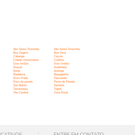
Alto Santa Teresinha
Alto Santa Terezinha
Boa Viagem
Boa Vista
Cabanga
Caçote
Cidade Universitária
Coelhos
Dois Irmãos
Dois Unidos
Graças
Guabiraba
Ipsep
Iputinga
Madalena
Mangabeira
Novo Prado
Paissandu
Poço da panela
Ponto de Parada
San Martin
Santana
Tamarineira
Tejipió
Vila Cardeal
Zona Rural
ICATIVOS
ENTRE EM CONTATO