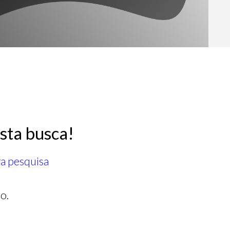
sta busca!
ra pesquisa
o.