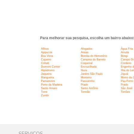
Para melhorar sua pesquisa, escolha um bairro abaixo
Aflitos
Afogados
Água Fria
Apipucos
Areias
Arruda
Boa Vista
Bomba do Hemetério
Bongi
Cajueiro
Campina do Barreto
Campo Gr
Cohab
Coqueiral
Cordeiro
Dumont Center
Encruzilhada
Engenho d
Hipódromo
Ibura
Ilha do Lei
Jaqueira
Jardim São Paulo
Jiquiá
Mangueira
Monteiro
Morro da 
Parnamirim
Passarinho
Pau-Ferro
Porto da Madeira
Prado
Prado
Santo Amaro
Santo Antônio
São José
Torre
Torreão
Torrões
Zumbi
SERVIÇOS