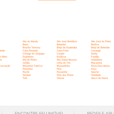
:
Alto do Mandu
Alto José Bonifácio
Alto José do Pinho
Barro
Beberibe
Benfica
Brasília Teimosa
Brejo da Guabiraba
Brejo de Beberibe
ande
Casa Amarela
Casa Forte
Caxangá
Córrego do Jenipapo
Curado
Derby
o Meio
Espinheiro
Estância
Fundão
te
Ilha do Retiro
Ilha Joana Bezerra
Imbiribeira
Jordão
Linha do Tiro
Macaxeira
Conceição
Mosenhor Fabrício
Mustardinha
Nova Descoberta
Peixinhos
Pina
Poço
Recife
Rosarinho
Sancho
Setúbal
Sítio dos Pintos
Soledade
Totó
Várzea
Vasco da Gama
ENCONTRE SEU IMÓVEL
REDES E APL