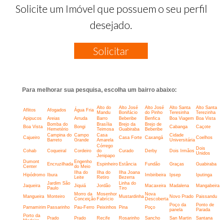
Solicite um Imóvel que possuem o seu perfil
desejado.
Solicitar
Para melhorar sua pesquisa, escolha um bairro abaixo:
Alto do
Alto José
Alto José
Alto Santa
Alto Santa
Aflitos
Afogados
Água Fria
Mandu
Bonifácio
do Pinho
Teresinha
Terezinha
Apipucos
Areias
Arruda
Barro
Beberibe
Benfica
Boa Viagem
Boa Vista
Bomba do
Brasília
Brejo da
Brejo de
Boa Vista
Bongi
Cabanga
Caçote
Hemetério
Teimosa
Guabiraba
Beberibe
Campina do
Campo
Casa
Cidade
Cajueiro
Casa Forte
Caxangá
Coelhos
Barreto
Grande
Amarela
Universitária
Córrego
Dois
Cohab
Coqueiral
Cordeiro
do
Curado
Derby
Dois Irmãos
Unidos
Jenipapo
Dumont
Engenho
Encruzilhada
Espinheiro
Estância
Fundão
Graças
Guabiraba
Center
do Meio
Ilha do
Ilha do
Ilha Joana
Hipódromo
Ibura
Imbiribeira
Ipsep
Iputinga
Leite
Retiro
Bezerra
Jardim São
Linha do
Jaqueira
Jiquiá
Jordão
Macaxeira
Madalena
Mangabeira
Paulo
Tiro
Morro da
Mosenhor
Nova
Mangueira
Monteiro
Mustardinha
Novo Prado
Paissandu
Conceição
Fabrício
Descoberta
Poço da
Ponto de
Parnamirim
Passarinho
Pau-Ferro
Peixinhos
Pina
Poço
panela
Parada
Porto da
Prado
Prado
Recife
Rosarinho
Sancho
San Martin
Santana