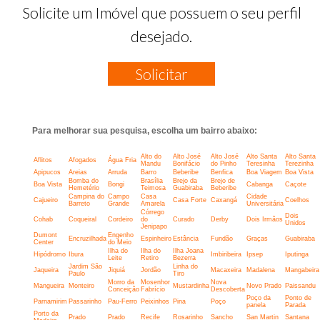
Solicite um Imóvel que possuem o seu perfil
desejado.
Solicitar
Para melhorar sua pesquisa, escolha um bairro abaixo:
Alto do
Alto José
Alto José
Alto Santa
Alto Santa
Aflitos
Afogados
Água Fria
Mandu
Bonifácio
do Pinho
Teresinha
Terezinha
Apipucos
Areias
Arruda
Barro
Beberibe
Benfica
Boa Viagem
Boa Vista
Bomba do
Brasília
Brejo da
Brejo de
Boa Vista
Bongi
Cabanga
Caçote
Hemetério
Teimosa
Guabiraba
Beberibe
Campina do
Campo
Casa
Cidade
Cajueiro
Casa Forte
Caxangá
Coelhos
Barreto
Grande
Amarela
Universitária
Córrego
Dois
Cohab
Coqueiral
Cordeiro
do
Curado
Derby
Dois Irmãos
Unidos
Jenipapo
Dumont
Engenho
Encruzilhada
Espinheiro
Estância
Fundão
Graças
Guabiraba
Center
do Meio
Ilha do
Ilha do
Ilha Joana
Hipódromo
Ibura
Imbiribeira
Ipsep
Iputinga
Leite
Retiro
Bezerra
Jardim São
Linha do
Jaqueira
Jiquiá
Jordão
Macaxeira
Madalena
Mangabeira
Paulo
Tiro
Morro da
Mosenhor
Nova
Mangueira
Monteiro
Mustardinha
Novo Prado
Paissandu
Conceição
Fabrício
Descoberta
Poço da
Ponto de
Parnamirim
Passarinho
Pau-Ferro
Peixinhos
Pina
Poço
panela
Parada
Porto da
Prado
Prado
Recife
Rosarinho
Sancho
San Martin
Santana