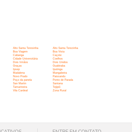
Alto Santa Teresinha
Alto Santa Terezinha
Boa Viagem
Boa Vista
Cabanga
Caçote
Cidade Universitária
Coelhos
Dois Irmãos
Dois Unidos
Graças
Guabiraba
Ipsep
Iputinga
Madalena
Mangabeira
Novo Prado
Paissandu
Poço da panela
Ponto de Parada
San Martin
Santana
Tamarineira
Tejipió
Vila Cardeal
Zona Rural
ICATIVOS
ENTRE EM CONTATO