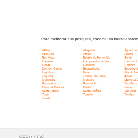
Para melhorar sua pesquisa, escolha um bairro abaixo
Aflitos
Afogados
Água Fria
Apipucos
Areias
Arruda
Boa Vista
Bomba do Hemetério
Bongi
Cajueiro
Campina do Barreto
Campo Gr
Cohab
Coqueiral
Cordeiro
Dumont Center
Encruzilhada
Engenho d
Hipódromo
Ibura
Ilha do Lei
Jaqueira
Jardim São Paulo
Jiquiá
Mangueira
Monteiro
Morro da 
Parnamirim
Passarinho
Pau-Ferro
Porto da Madeira
Prado
Prado
Santo Amaro
Santo Antônio
São José
Torre
Torreão
Torrões
Zumbi
SERVIÇOS