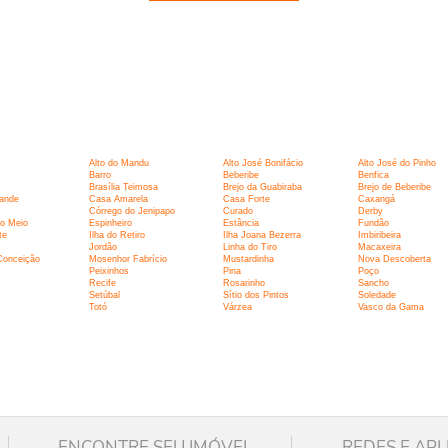
:
Alto do Mandu
Alto José Bonifácio
Alto José do Pinho
Barro
Beberibe
Benfica
Brasília Teimosa
Brejo da Guabiraba
Brejo de Beberibe
ande
Casa Amarela
Casa Forte
Caxangá
Córrego do Jenipapo
Curado
Derby
o Meio
Espinheiro
Estância
Fundão
te
Ilha do Retiro
Ilha Joana Bezerra
Imbiribeira
Jordão
Linha do Tiro
Macaxeira
Conceição
Mosenhor Fabrício
Mustardinha
Nova Descoberta
Peixinhos
Pina
Poço
Recife
Rosarinho
Sancho
Setúbal
Sítio dos Pintos
Soledade
Totó
Várzea
Vasco da Gama
ENCONTRE SEU IMÓVEL
REDES E APL