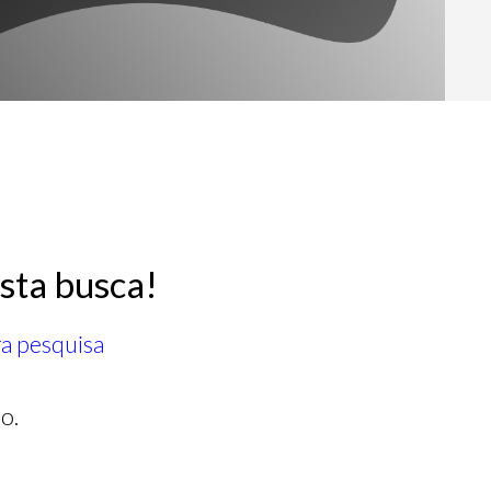
sta busca!
ra pesquisa
o.