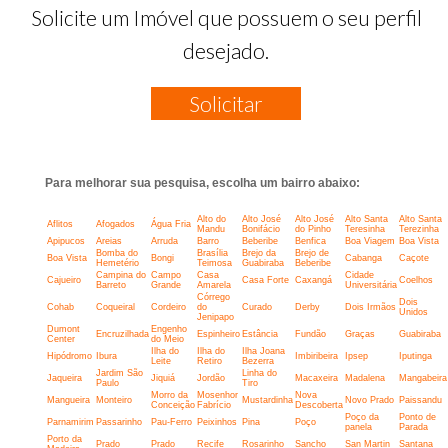
Solicite um Imóvel que possuem o seu perfil
desejado.
Solicitar
Para melhorar sua pesquisa, escolha um bairro abaixo:
Alto do
Alto José
Alto José
Alto Santa
Alto Santa
Aflitos
Afogados
Água Fria
Mandu
Bonifácio
do Pinho
Teresinha
Terezinha
Apipucos
Areias
Arruda
Barro
Beberibe
Benfica
Boa Viagem
Boa Vista
Bomba do
Brasília
Brejo da
Brejo de
Boa Vista
Bongi
Cabanga
Caçote
Hemetério
Teimosa
Guabiraba
Beberibe
Campina do
Campo
Casa
Cidade
Cajueiro
Casa Forte
Caxangá
Coelhos
Barreto
Grande
Amarela
Universitária
Córrego
Dois
Cohab
Coqueiral
Cordeiro
do
Curado
Derby
Dois Irmãos
Unidos
Jenipapo
Dumont
Engenho
Encruzilhada
Espinheiro
Estância
Fundão
Graças
Guabiraba
Center
do Meio
Ilha do
Ilha do
Ilha Joana
Hipódromo
Ibura
Imbiribeira
Ipsep
Iputinga
Leite
Retiro
Bezerra
Jardim São
Linha do
Jaqueira
Jiquiá
Jordão
Macaxeira
Madalena
Mangabeira
Paulo
Tiro
Morro da
Mosenhor
Nova
Mangueira
Monteiro
Mustardinha
Novo Prado
Paissandu
Conceição
Fabrício
Descoberta
Poço da
Ponto de
Parnamirim
Passarinho
Pau-Ferro
Peixinhos
Pina
Poço
panela
Parada
Porto da
Prado
Prado
Recife
Rosarinho
Sancho
San Martin
Santana