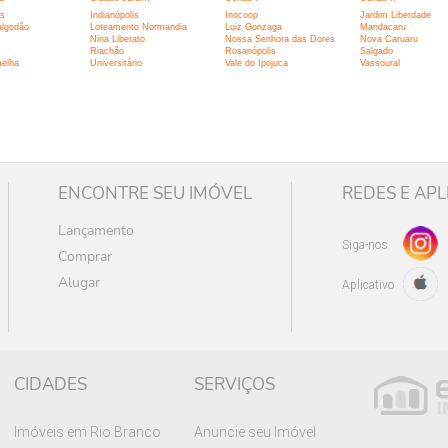
is
Indianópolis
Inocoop
Jardim Liberdade
algodão
Loteamento Normandia
Luiz Gonzaga
Mandacaru
Nina Liberato
Nossa Senhora das Dores
Nova Caruaru
Riachão
Rosanópolis
Salgado
melha
Universitário
Vale do Ipojuca
Vassoural
ENCONTRE SEU IMÓVEL
REDES E APL
Lançamento
Siga-nos
Comprar
Alugar
Aplicativo
CIDADES
SERVIÇOS
Imóveis em Rio Branco
Anuncie seu Imóvel