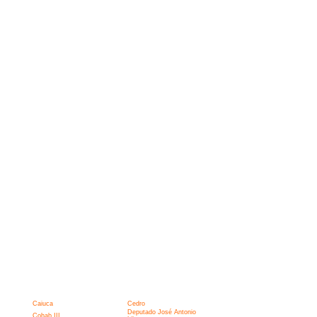
Caiuca
Cedro
Deputado José Antonio
Cohab III