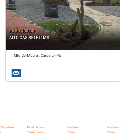
R$ 50.400,00
ALTO DAS SETE LUAS
Alto do Moura , Caruaru - PE
:
 Magalhães
Alto do Moura
Boa Vista
Boa Vista II
a
Cidade Jardim
Cohab I
Cohab II