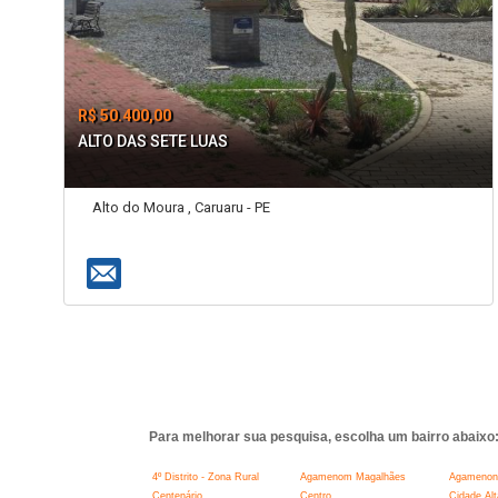
R$ 50.400,00
ALTO DAS SETE LUAS
Alto do Moura , Caruaru - PE
Para melhorar sua pesquisa, escolha um bairro abaixo
4º Distrito - Zona Rural
Agamenom Magalhães
Agamenon
Centenário
Centro
Cidade Alt