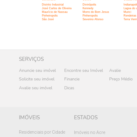
Distrito Industrial
Divinópolis
Indianapol
José Carlos de Oliveira
Kennedy
Lagoa do 
Maurício de Nassau
Morro do Bom Jesus
Murici
Pinheiropolis
Pinheropolis
Rendeiras
São José
Severino Afonso
Terra Ver
SERVIÇOS
Anuncie seu imóvel
Encontre seu Imóvel
Avalie
Solicite seu imóvel
Financie
Preço Médio
Avalie seu imóvel
Dicas
IMÓVEIS
ESTADOS
Residenciais por Cidade
Imóveis no Acre