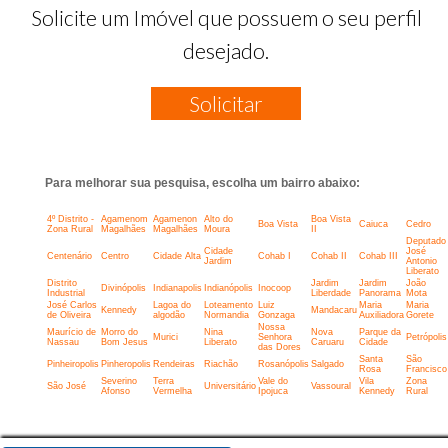
Solicite um Imóvel que possuem o seu perfil
desejado.
Solicitar
Para melhorar sua pesquisa, escolha um bairro abaixo:
4º Distrito -
Agamenom
Agamenon
Alto do
Boa Vista
Boa Vista
Caiuca
Cedro
Zona Rural
Magalhães
Magalhães
Moura
II
Deputado
Cidade
José
Centenário
Centro
Cidade Alta
Cohab I
Cohab II
Cohab III
Jardim
Antonio
Liberato
Distrito
Jardim
Jardim
João
Divinópolis
Indianapolis
Indianópolis
Inocoop
Industrial
Liberdade
Panorama
Mota
José Carlos
Lagoa do
Loteamento
Luiz
Maria
Maria
Kennedy
Mandacaru
de Oliveira
algodão
Normandia
Gonzaga
Auxiliadora
Gorete
Nossa
Maurício de
Morro do
Nina
Nova
Parque da
Murici
Senhora
Petrópolis
Nassau
Bom Jesus
Liberato
Caruaru
Cidade
das Dores
Santa
São
Pinheiropolis
Pinheropolis
Rendeiras
Riachão
Rosanópolis
Salgado
Rosa
Francisco
Severino
Terra
Vale do
Vila
Zona
São José
Universitário
Vassoural
Afonso
Vermelha
Ipojuca
Kennedy
Rural